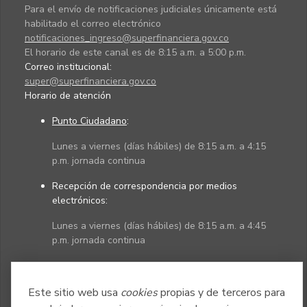
Para el envío de notificaciones judiciales únicamente está
habilitado el correo electrónico
notificaciones_ingreso@superfinanciera.gov.co
El horario de este canal es de 8:15 a.m. a 5:00 p.m.
Correo institucional:
super@superfinanciera.gov.co
Horario de atención
Punto Ciudadano
:
Lunes a viernes (días hábiles) de 8:15 a.m. a 4:15
p.m. jornada continua
Recepción de correspondencia por medios
electrónicos:
Lunes a viernes (días hábiles) de 8:15 a.m. a 4:45
p.m. jornada continua
Políticas
Mapa del sitio
Este sitio web usa
cookies
propias y de terceros para