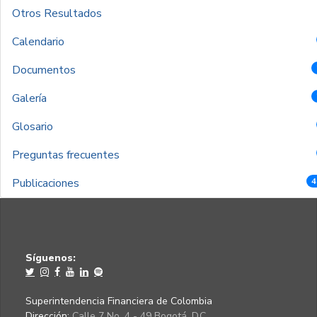
Otros Resultados
Calendario
Documentos
Galería
Glosario
Preguntas frecuentes
Publicaciones
4
Síguenos:
Superintendencia Financiera de Colombia
Dirección:
Calle 7 No. 4 - 49 Bogotá, D.C.