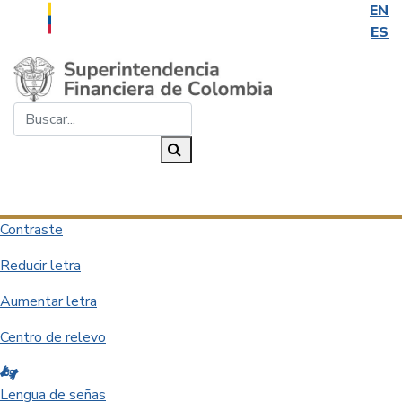
EN
ES
Saltar al contenido principal
Buscar...
Buscar
Desplegar navegación
Contraste
Reducir letra
Aumentar letra
Centro de relevo
Lengua de señas