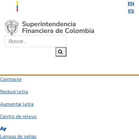
EN
ES
Saltar al contenido principal
Buscar...
Buscar
Desplegar navegación
Contraste
Reducir letra
Aumentar letra
Centro de relevo
Lengua de señas