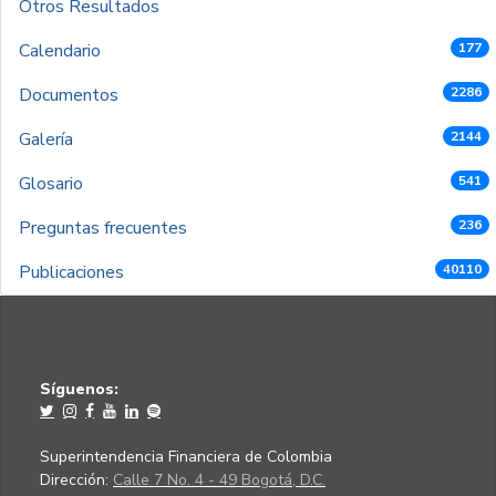
Otros Resultados
Calendario
177
Documentos
2286
Galería
2144
Glosario
541
Preguntas frecuentes
236
Publicaciones
40110
Síguenos:
Superintendencia Financiera de Colombia
Dirección:
Calle 7 No. 4 - 49 Bogotá, D.C.