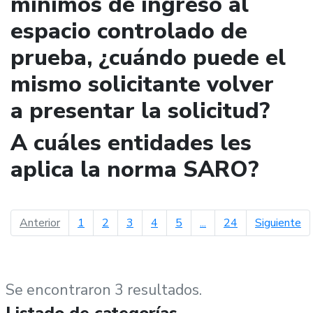
mínimos de ingreso al
espacio controlado de
prueba, ¿cuándo puede el
mismo solicitante volver
a presentar la solicitud?
A cuáles entidades les
aplica la norma SARO?
página anterior
pá
Anterior
1
2
3
4
5
...
24
Siguiente
Se encontraron 3 resultados.