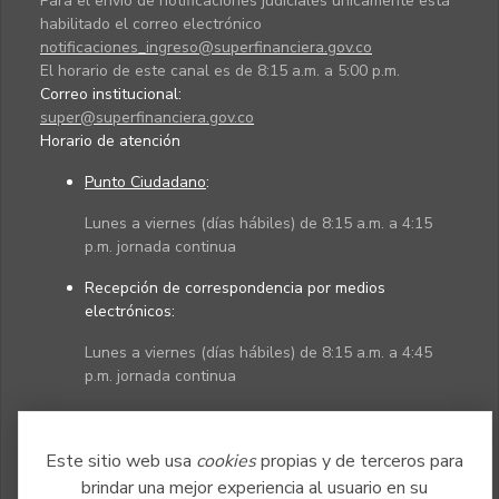
Para el envío de notificaciones judiciales únicamente está
habilitado el correo electrónico
notificaciones_ingreso@superfinanciera.gov.co
El horario de este canal es de 8:15 a.m. a 5:00 p.m.
Correo institucional:
super@superfinanciera.gov.co
Horario de atención
Punto Ciudadano
:
Lunes a viernes (días hábiles) de 8:15 a.m. a 4:15
p.m. jornada continua
Recepción de correspondencia por medios
electrónicos:
Lunes a viernes (días hábiles) de 8:15 a.m. a 4:45
p.m. jornada continua
Políticas
Mapa del sitio
Este sitio web usa
cookies
propias y de terceros para
brindar una mejor experiencia al usuario en su