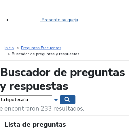
Presente su queja
Inicio
Preguntas Frecuentes
Buscador de preguntas y respuestas
Buscador de preguntas
y respuestas
labras...
Mostrar opciones de búsqueda
Buscar
e encontraron 233 resultados.
Lista de preguntas