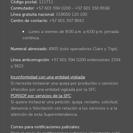
Código postal:
111711
Conmutador:
+57 601 594 0200 - +57 601 350 8166
Línea gratuita nacional:
018000 120 100
Centro de contacto:
+57 601 307 8042
Lunes a viernes de 8:00 a.m. a 6:00 p.m. jornada
continua.
Numeral abreviado:
#903 (solo operadores Claro y Tigo)
Línea anticorrupción:
+57 601 594 0200 extensiones 2334
y 3623
Inconformidad con una entidad vigilada
:
Si necesita instaurar una queja por productos o servicios
ofrecidos por una entidad vigilada por la SFC.
PQRSDF por servicios de la SFC
:
Si quiere instaurar una petición, queja, reclamo, solicitud,
denuncia o felicitación con relación a los servicios o a la
atención de esta Superintendencia.
Correo para notificaciones judiciales: