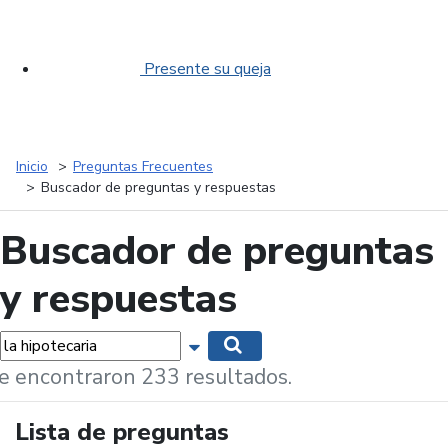
Presente su queja
Inicio
Preguntas Frecuentes
Buscador de preguntas y respuestas
Buscador de preguntas
y respuestas
labras...
Mostrar opciones de búsqueda
Buscar
e encontraron 233 resultados.
Lista de preguntas