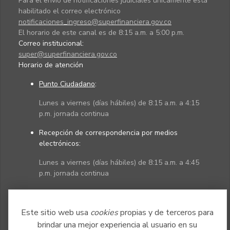
Para el envío de notificaciones judiciales únicamente está
habilitado el correo electrónico
notificaciones_ingreso@superfinanciera.gov.co
El horario de este canal es de 8:15 a.m. a 5:00 p.m.
Correo institucional:
super@superfinanciera.gov.co
Horario de atención
Punto Ciudadano
:
Lunes a viernes (días hábiles) de 8:15 a.m. a 4:15
p.m. jornada continua
Recepción de correspondencia por medios
electrónicos:
Lunes a viernes (días hábiles) de 8:15 a.m. a 4:45
p.m. jornada continua
Políticas
Mapa del sitio
Este sitio web usa
cookies
propias y de terceros para
brindar una mejor experiencia al usuario en su