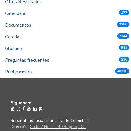
Otros Resultados
Calendario
177
Documentos
2286
Galería
2144
Glosario
541
Preguntas frecuentes
236
Publicaciones
40110
Síguenos:
Superintendencia Financiera de Colombia
Dirección:
Calle 7 No. 4 - 49 Bogotá, D.C.