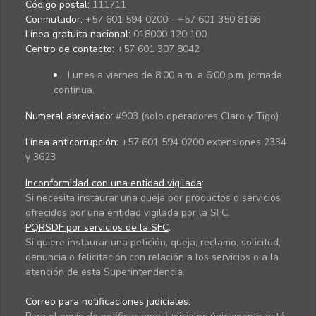
Código postal:
111711
Conmutador:
+57 601 594 0200 - +57 601 350 8166
Línea gratuita nacional:
018000 120 100
Centro de contacto:
+57 601 307 8042
Lunes a viernes de 8:00 a.m. a 6:00 p.m. jornada
continua.
Numeral abreviado:
#903 (solo operadores Claro y Tigo)
Línea anticorrupción:
+57 601 594 0200 extensiones 2334
y 3623
Inconformidad con una entidad vigilada
:
Si necesita instaurar una queja por productos o servicios
ofrecidos por una entidad vigilada por la SFC.
PQRSDF por servicios de la SFC
:
Si quiere instaurar una petición, queja, reclamo, solicitud,
denuncia o felicitación con relación a los servicios o a la
atención de esta Superintendencia.
Correo para notificaciones judiciales: