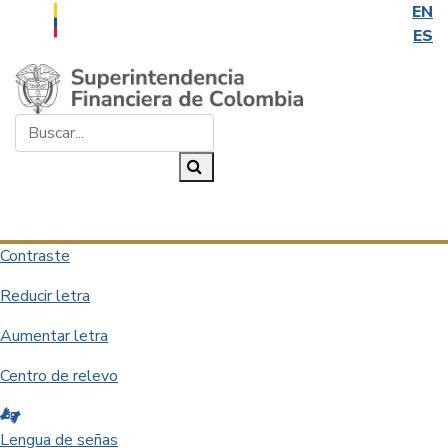
EN
ES
Saltar al contenido principal
Buscar...
Buscar
Desplegar navegación
Contraste
Reducir letra
Aumentar letra
Centro de relevo
Lengua de señas