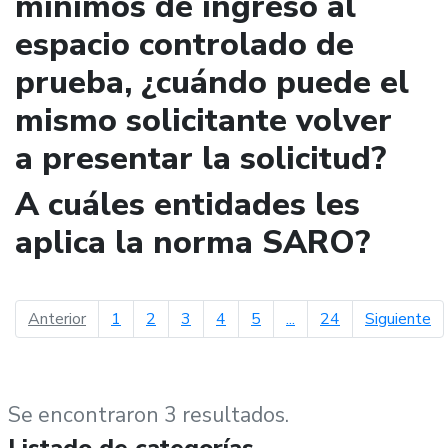
mínimos de ingreso al
espacio controlado de
prueba, ¿cuándo puede el
mismo solicitante volver
a presentar la solicitud?
A cuáles entidades les
aplica la norma SARO?
página anterior
pá
Anterior
1
2
3
4
5
...
24
Siguiente
Se encontraron 3 resultados.