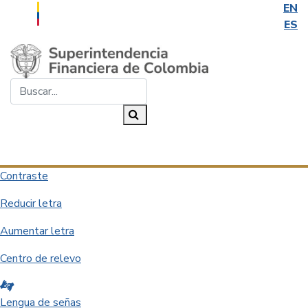
EN
ES
Saltar al contenido principal
Buscar...
Buscar
Desplegar navegación
Contraste
Reducir letra
Aumentar letra
Centro de relevo
Lengua de señas