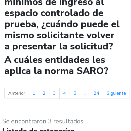
mínimos de ingreso al
espacio controlado de
prueba, ¿cuándo puede el
mismo solicitante volver
a presentar la solicitud?
A cuáles entidades les
aplica la norma SARO?
página anterior
pá
Anterior
1
2
3
4
5
...
24
Siguiente
Se encontraron 3 resultados.