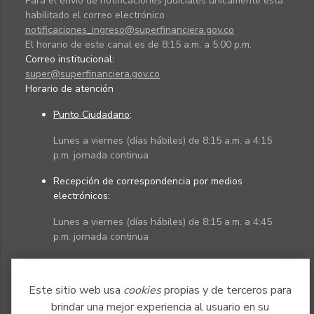
Para el envío de notificaciones judiciales únicamente está
habilitado el correo electrónico
notificaciones_ingreso@superfinanciera.gov.co
El horario de este canal es de 8:15 a.m. a 5:00 p.m.
Correo institucional:
super@superfinanciera.gov.co
Horario de atención
Punto Ciudadano
:
Lunes a viernes (días hábiles) de 8:15 a.m. a 4:15
p.m. jornada continua
Recepción de correspondencia por medios
electrónicos:
Lunes a viernes (días hábiles) de 8:15 a.m. a 4:45
p.m. jornada continua
Políticas
Mapa del sitio
Este sitio web usa
cookies
propias y de terceros para
brindar una mejor experiencia al usuario en su