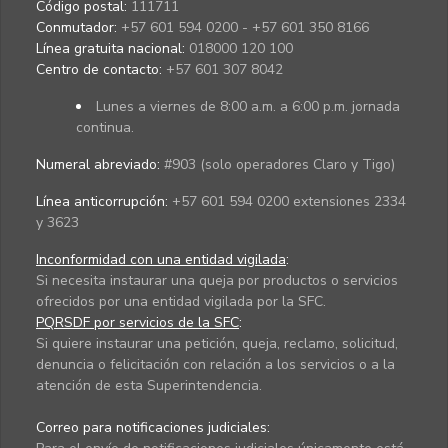
Código postal:
111711
Conmutador:
+57 601 594 0200 - +57 601 350 8166
Línea gratuita nacional:
018000 120 100
Centro de contacto:
+57 601 307 8042
Lunes a viernes de 8:00 a.m. a 6:00 p.m. jornada
continua.
Numeral abreviado:
#903 (solo operadores Claro y Tigo)
Línea anticorrupción:
+57 601 594 0200 extensiones 2334
y 3623
Inconformidad con una entidad vigilada
:
Si necesita instaurar una queja por productos o servicios
ofrecidos por una entidad vigilada por la SFC.
PQRSDF por servicios de la SFC
:
Si quiere instaurar una petición, queja, reclamo, solicitud,
denuncia o felicitación con relación a los servicios o a la
atención de esta Superintendencia.
Correo para notificaciones judiciales: