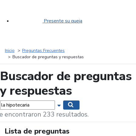
Presente su queja
Inicio
Preguntas Frecuentes
Buscador de preguntas y respuestas
Buscador de preguntas
y respuestas
labras...
Mostrar opciones de búsqueda
Buscar
e encontraron 233 resultados.
Lista de preguntas