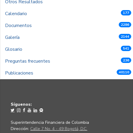
Otros Resultados
Calendario
177
Documentos
2286
Galería
2144
Glosario
541
Preguntas frecuentes
236
Publicaciones
40110
Síguenos:
Superintendencia Financiera de Colombia
Dirección:
Calle 7 No. 4 - 49 Bogotá, D.C.