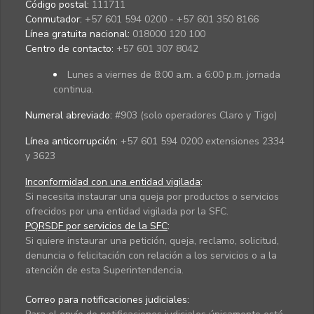
Código postal:
111711
Conmutador:
+57 601 594 0200 - +57 601 350 8166
Línea gratuita nacional:
018000 120 100
Centro de contacto:
+57 601 307 8042
Lunes a viernes de 8:00 a.m. a 6:00 p.m. jornada
continua.
Numeral abreviado:
#903 (solo operadores Claro y Tigo)
Línea anticorrupción:
+57 601 594 0200 extensiones 2334
y 3623
Inconformidad con una entidad vigilada
:
Si necesita instaurar una queja por productos o servicios
ofrecidos por una entidad vigilada por la SFC.
PQRSDF por servicios de la SFC
:
Si quiere instaurar una petición, queja, reclamo, solicitud,
denuncia o felicitación con relación a los servicios o a la
atención de esta Superintendencia.
Correo para notificaciones judiciales: