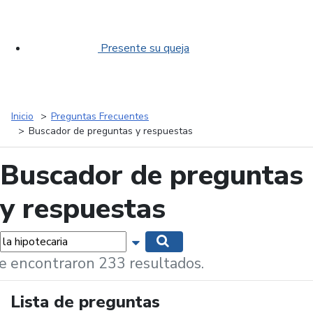
Presente su queja
Inicio
Preguntas Frecuentes
Buscador de preguntas y respuestas
Buscador de preguntas
y respuestas
labras...
Mostrar opciones de búsqueda
Buscar
e encontraron 233 resultados.
Lista de preguntas