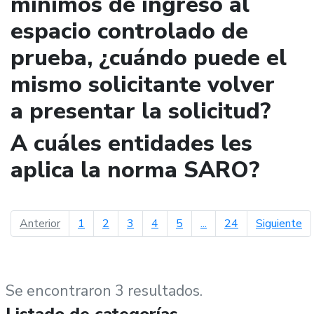
mínimos de ingreso al
espacio controlado de
prueba, ¿cuándo puede el
mismo solicitante volver
a presentar la solicitud?
A cuáles entidades les
aplica la norma SARO?
página anterior
pá
Anterior
1
2
3
4
5
...
24
Siguiente
Se encontraron 3 resultados.