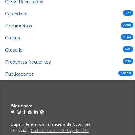
Otros Resultados
Calendario
177
Documentos
2286
Galería
2144
Glosario
541
Preguntas frecuentes
236
Publicaciones
40110
Síguenos:
Superintendencia Financiera de Colombia
Dirección:
Calle 7 No. 4 - 49 Bogotá, D.C.