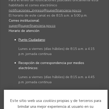
Para el envío de notificaciones judiciales únicamente está
habilitado el correo electrónico
notificaciones_ingreso@superfinanciera.gov.co
El horario de este canal es de 8:15 a.m. a 5:00 p.m.
Correo institucional:
super@superfinanciera.gov.co
Horario de atención
Punto Ciudadano
:
Lunes a viernes (días hábiles) de 8:15 a.m. a 4:15
p.m. jornada continua
Recepción de correspondencia por medios
electrónicos:
Lunes a viernes (días hábiles) de 8:15 a.m. a 4:45
p.m. jornada continua
Políticas
Mapa del sitio
Este sitio web usa
cookies
propias y de terceros para
brindar una mejor experiencia al usuario en su