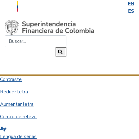
EN
ES
Saltar al contenido principal
Buscar...
Buscar
Desplegar navegación
Contraste
Reducir letra
Aumentar letra
Centro de relevo
Lengua de señas