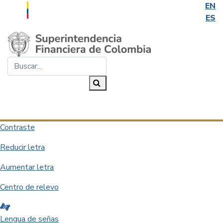
EN
ES
Saltar al contenido principal
Buscar...
Buscar
Desplegar navegación
Contraste
Reducir letra
Aumentar letra
Centro de relevo
Lengua de señas