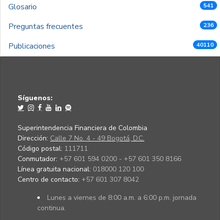
Glosario
541
Preguntas frecuentes
236
Publicaciones
40110
Síguenos:
Superintendencia Financiera de Colombia
Dirección:
Calle 7 No. 4 - 49 Bogotá, D.C.
Código postal:
111711
Conmutador:
+57 601 594 0200 - +57 601 350 8166
Línea gratuita nacional:
018000 120 100
Centro de contacto:
+57 601 307 8042
Lunes a viernes de 8:00 a.m. a 6:00 p.m. jornada
continua.