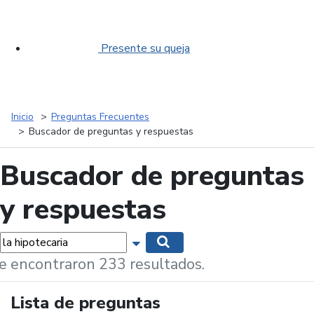
Presente su queja
Inicio
Preguntas Frecuentes
Buscador de preguntas y respuestas
Buscador de preguntas
y respuestas
labras...
Mostrar opciones de búsqueda
Buscar
e encontraron 233 resultados.
Lista de preguntas