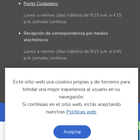
Punto Ciudadano
:
Lunes a viernes (días hábiles) de 8:15 a.m. a 4:15
p.m. jornada continua
Recepción de correspondencia por medios
electrónicos:
Lunes a viernes (días hábiles) de 8:15 a.m. a 4:45
p.m. jornada continua
Políticas
Mapa del sitio
Este sitio web usa
cookies
propias y de terceros para
brindar una mejor experiencia al usuario en su
navegación.
Si continúas en el sitio web, estás aceptando
nuestras
Políticas web
.
Powered by Nexura
Aceptar