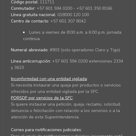
Código postal:
111711
Conmutador:
+57 601 594 0200 - +57 601 350 8166
Línea gratuita nacional:
018000 120 100
Centro de contacto:
+57 601 307 8042
Lunes a viernes de 8:00 a.m. a 6:00 p.m. jornada
continua.
Numeral abreviado:
#903 (solo operadores Claro y Tigo)
Línea anticorrupción:
+57 601 594 0200 extensiones 2334
y 3623
Inconformidad con una entidad vigilada
:
Si necesita instaurar una queja por productos o servicios
ofrecidos por una entidad vigilada por la SFC.
PQRSDF por servicios de la SFC
:
Si quiere instaurar una petición, queja, reclamo, solicitud,
denuncia o felicitación con relación a los servicios o a la
atención de esta Superintendencia.
Correo para notificaciones judiciales: