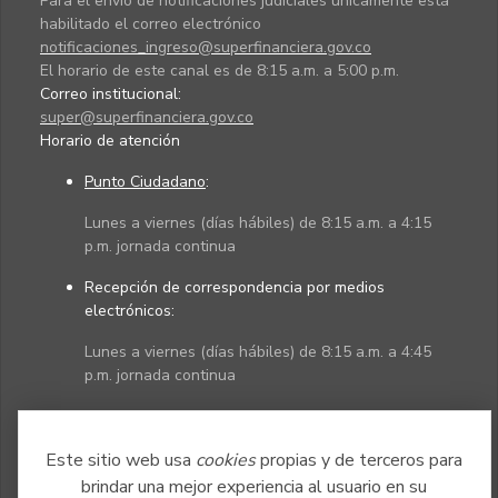
Para el envío de notificaciones judiciales únicamente está
habilitado el correo electrónico
notificaciones_ingreso@superfinanciera.gov.co
El horario de este canal es de 8:15 a.m. a 5:00 p.m.
Correo institucional:
super@superfinanciera.gov.co
Horario de atención
Punto Ciudadano
:
Lunes a viernes (días hábiles) de 8:15 a.m. a 4:15
p.m. jornada continua
Recepción de correspondencia por medios
electrónicos:
Lunes a viernes (días hábiles) de 8:15 a.m. a 4:45
p.m. jornada continua
Políticas
Mapa del sitio
Este sitio web usa
cookies
propias y de terceros para
brindar una mejor experiencia al usuario en su