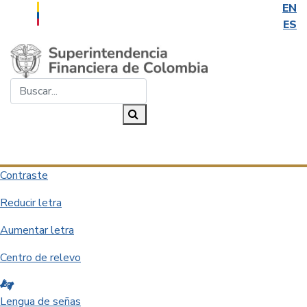
EN
ES
Saltar al contenido principal
Buscar...
Buscar
Desplegar navegación
Contraste
Reducir letra
Aumentar letra
Centro de relevo
Lengua de señas