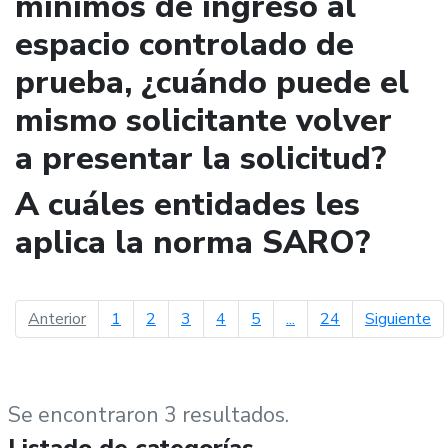
mínimos de ingreso al
espacio controlado de
prueba, ¿cuándo puede el
mismo solicitante volver
a presentar la solicitud?
A cuáles entidades les
aplica la norma SARO?
página anterior
pá
Anterior
1
2
3
4
5
...
24
Siguiente
Se encontraron 3 resultados.