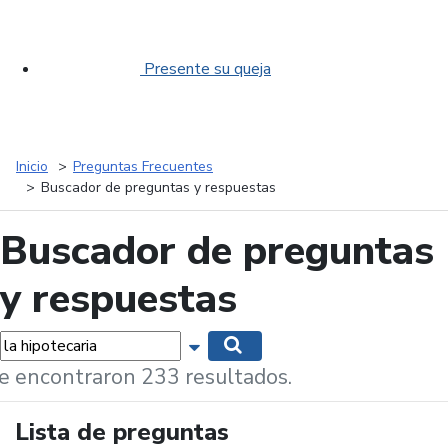
Presente su queja
Inicio
Preguntas Frecuentes
Buscador de preguntas y respuestas
Buscador de preguntas
y respuestas
labras...
Mostrar opciones de búsqueda
Buscar
e encontraron 233 resultados.
Lista de preguntas