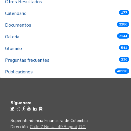
Otros Resultados
Calendario
177
Documentos
2286
Galería
2144
Glosario
541
Preguntas frecuentes
236
Publicaciones
40110
Síguenos:
Superintendencia Financiera de Colombia
Dirección:
Calle 7 No. 4 - 49 Bogotá, D.C.