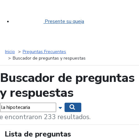
Presente su queja
Inicio
Preguntas Frecuentes
Buscador de preguntas y respuestas
Buscador de preguntas
y respuestas
labras...
Mostrar opciones de búsqueda
Buscar
e encontraron 233 resultados.
Lista de preguntas