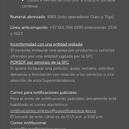
Lunes a viernes de 8:00 a.m. a 6:00 p.m. jornada
continua.
Numeral abreviado:
#903 (solo operadores Claro y Tigo)
Línea anticorrupción:
+57 601 594 0200 extensiones 2334
y 3623
Inconformidad con una entidad vigilada
:
Si necesita instaurar una queja por productos o servicios
ofrecidos por una entidad vigilada por la SFC.
PQRSDF por servicios de la SFC
:
Si quiere instaurar una petición, queja, reclamo, solicitud,
denuncia o felicitación con relación a los servicios o a la
atención de esta Superintendencia.
Correo para notificaciones judiciales:
Para el envío de notificaciones judiciales únicamente está
habilitado el correo electrónico
notificaciones_ingreso@superfinanciera.gov.co
El horario de este canal es de 8:15 a.m. a 5:00 p.m.
Correo institucional:
super@superfinanciera.gov.co