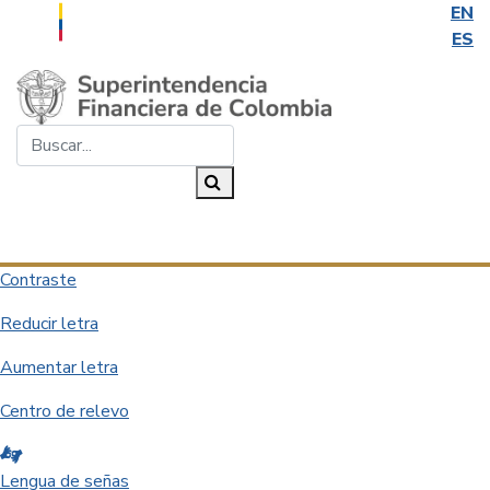
EN
ES
Saltar al contenido principal
Buscar...
Buscar
Desplegar navegación
Contraste
Reducir letra
Aumentar letra
Centro de relevo
Lengua de señas