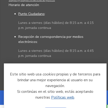
Horario de atención
Punto Ciudadano
:
Lunes a viernes (días hábiles) de 8:15 a.m. a 4:15
p.m. jornada continua
Recepción de correspondencia por medios
electrónicos:
Lunes a viernes (días hábiles) de 8:15 a.m. a 4:45
p.m. jornada continua
Políticas
Mapa del sitio
Este sitio web usa
cookies
propias y de terceros para
brindar una mejor experiencia al usuario en su
navegación.
Si continúas en el sitio web, estás aceptando
nuestras
Políticas web
.
Powered by Nexura