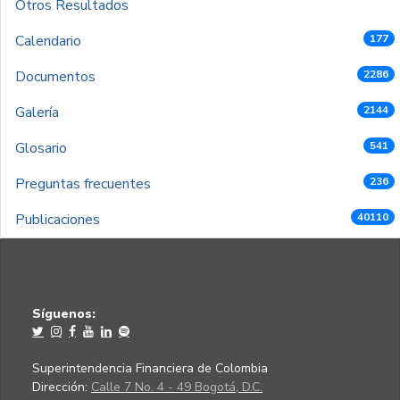
Otros Resultados
Calendario
177
Documentos
2286
Galería
2144
Glosario
541
Preguntas frecuentes
236
Publicaciones
40110
Síguenos:
Superintendencia Financiera de Colombia
Dirección:
Calle 7 No. 4 - 49 Bogotá, D.C.