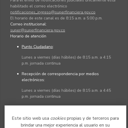
Para el envío de notificaciones judiciales únicamente está
habilitado el correo electrónico
notificaciones_ingreso@superfinanciera.gov.co
El horario de este canal es de 8:15 a.m. a 5:00 p.m.
Correo institucional:
super@superfinanciera.gov.co
Horario de atención
Punto Ciudadano
:
Lunes a viernes (días hábiles) de 8:15 a.m. a 4:15
p.m. jornada continua
Recepción de correspondencia por medios
electrónicos:
Lunes a viernes (días hábiles) de 8:15 a.m. a 4:45
p.m. jornada continua
Políticas
Mapa del sitio
Este sitio web usa
cookies
propias y de terceros para
brindar una mejor experiencia al usuario en su