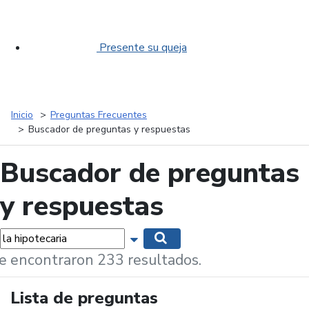
Presente su queja
Inicio
Preguntas Frecuentes
Buscador de preguntas y respuestas
Buscador de preguntas
y respuestas
labras...
Mostrar opciones de búsqueda
Buscar
e encontraron 233 resultados.
Lista de preguntas