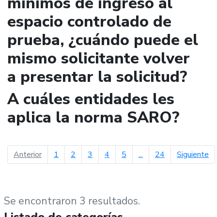
mínimos de ingreso al
espacio controlado de
prueba, ¿cuándo puede el
mismo solicitante volver
a presentar la solicitud?
A cuáles entidades les
aplica la norma SARO?
página anterior
pá
Anterior
1
2
3
4
5
...
24
Siguiente
Se encontraron 3 resultados.