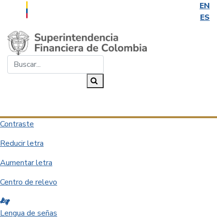
EN
ES
Saltar al contenido principal
Buscar...
Buscar
Desplegar navegación
Contraste
Reducir letra
Aumentar letra
Centro de relevo
Lengua de señas