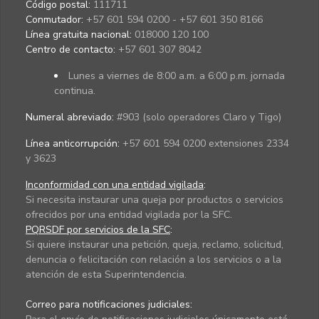
Código postal:
111711
Conmutador:
+57 601 594 0200 - +57 601 350 8166
Línea gratuita nacional:
018000 120 100
Centro de contacto:
+57 601 307 8042
Lunes a viernes de 8:00 a.m. a 6:00 p.m. jornada
continua.
Numeral abreviado:
#903 (solo operadores Claro y Tigo)
Línea anticorrupción:
+57 601 594 0200 extensiones 2334
y 3623
Inconformidad con una entidad vigilada
:
Si necesita instaurar una queja por productos o servicios
ofrecidos por una entidad vigilada por la SFC.
PQRSDF por servicios de la SFC
:
Si quiere instaurar una petición, queja, reclamo, solicitud,
denuncia o felicitación con relación a los servicios o a la
atención de esta Superintendencia.
Correo para notificaciones judiciales: