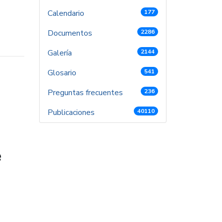
Calendario
177
Documentos
2286
Galería
2144
Glosario
541
Preguntas frecuentes
236
Publicaciones
40110
e