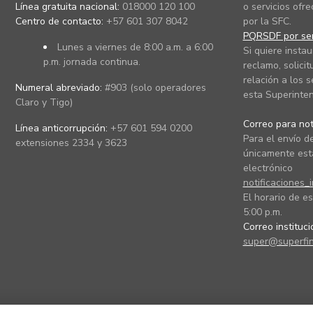
Línea gratuita nacional:
018000 120 100
o servicios ofre
Centro de contacto:
+57 601 307 8042
por la SFC.
PQRSDF por ser
Lunes a viernes de 8:00 a.m. a 6:00
Si quiere instau
p.m. jornada continua.
reclamo, solicit
relación a los s
Numeral abreviado:
#903 (solo operadores
esta Superinten
Claro y Tigo)
Correo para noti
Línea anticorrupción:
+57 601 594 0200
Para el envío de
extensiones 2334 y 3623
únicamente está
electrónico
notificaciones_
El horario de es
5:00 p.m.
Correo instituc
super@superfin