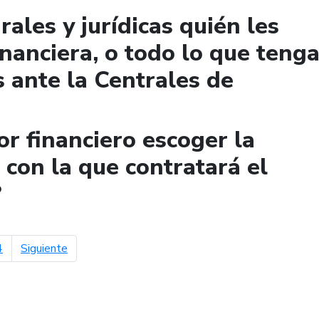
ales y jurídicas quién les
financiera, o todo lo que teng
 ante la Centrales de
r financiero escoger la
con la que contratará el
?
página siguiente
4
Siguiente