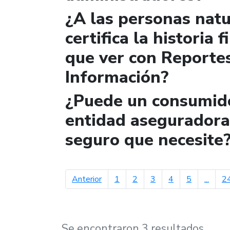
¿A las personas natur
certifica la historia 
que ver con Reportes
Información?
¿Puede un consumido
entidad aseguradora 
seguro que necesite
página anterior
Anterior
1
2
3
4
5
...
2
Se encontraron 3 resultados.