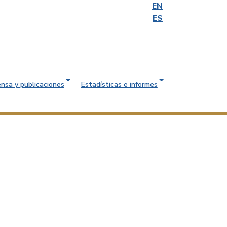
EN
ES
ensa y publicaciones
Estadísticas e informes