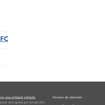
SFC
on una entidad vigilada
:
Horario de atención
taurar una queja por productos