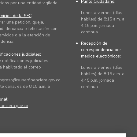
Punto Ciudadano
:
cidos por una entidad vigilada
Lunes a viernes (días
vicios de la SFC
:
hábiles) de 8:15 a.m. a
rar una petición, queja,
4:15 p.m. jornada
ud, denuncia o felicitación con
continua
ervicios o a la atención de
dencia.
Recepción de
correspondencia por
ficaciones judiciales:
medios electrónicos:
 notificaciones judiciales
 habilitado el correo
Lunes a viernes (días
hábiles) de 8:15 a.m. a
ingreso@superfinanciera.gov.co
4:45 p.m. jornada
te canal es de 8:15 a.m. a
continua
ional:
anciera.gov.co