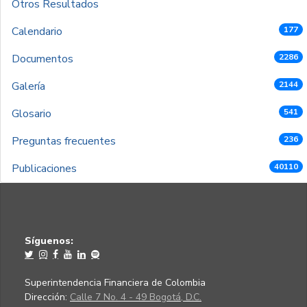
Otros Resultados
Calendario
177
Documentos
2286
Galería
2144
Glosario
541
Preguntas frecuentes
236
Publicaciones
40110
Síguenos:
Superintendencia Financiera de Colombia
Dirección:
Calle 7 No. 4 - 49 Bogotá, D.C.