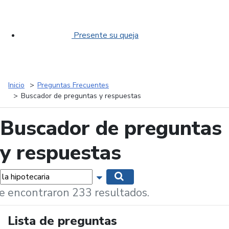
Presente su queja
Inicio
Preguntas Frecuentes
Buscador de preguntas y respuestas
Buscador de preguntas
y respuestas
labras...
Mostrar opciones de búsqueda
Buscar
e encontraron 233 resultados.
Lista de preguntas