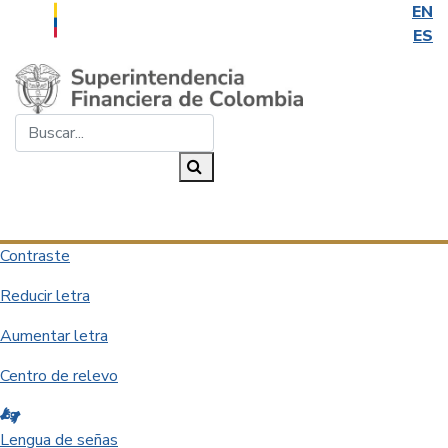
EN
ES
Saltar al contenido principal
Buscar...
Buscar
Desplegar navegación
Contraste
Reducir letra
Aumentar letra
Centro de relevo
Lengua de señas