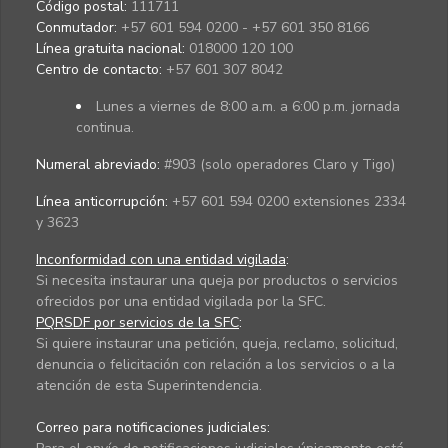
Código postal:
111711
Conmutador:
+57 601 594 0200 - +57 601 350 8166
Línea gratuita nacional:
018000 120 100
Centro de contacto:
+57 601 307 8042
Lunes a viernes de 8:00 a.m. a 6:00 p.m. jornada
continua.
Numeral abreviado:
#903 (solo operadores Claro y Tigo)
Línea anticorrupción:
+57 601 594 0200 extensiones 2334
y 3623
Inconformidad con una entidad vigilada
:
Si necesita instaurar una queja por productos o servicios
ofrecidos por una entidad vigilada por la SFC.
PQRSDF por servicios de la SFC
:
Si quiere instaurar una petición, queja, reclamo, solicitud,
denuncia o felicitación con relación a los servicios o a la
atención de esta Superintendencia.
Correo para notificaciones judiciales: