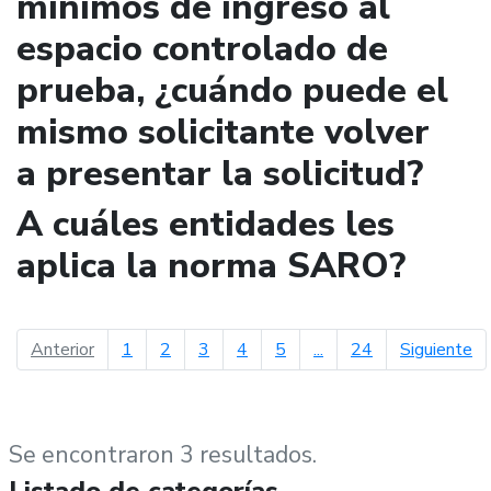
mínimos de ingreso al
espacio controlado de
prueba, ¿cuándo puede el
mismo solicitante volver
a presentar la solicitud?
A cuáles entidades les
aplica la norma SARO?
página anterior
pá
Anterior
1
2
3
4
5
...
24
Siguiente
Se encontraron 3 resultados.