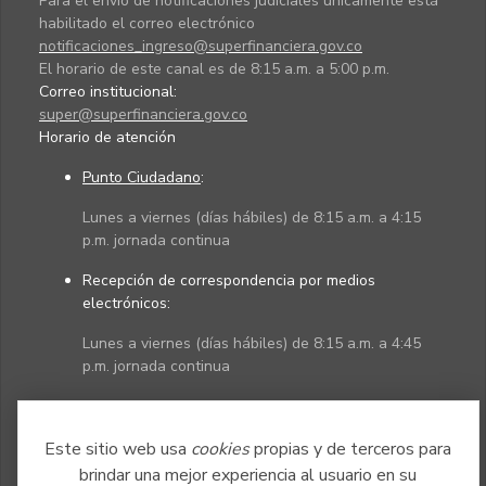
Para el envío de notificaciones judiciales únicamente está
habilitado el correo electrónico
notificaciones_ingreso@superfinanciera.gov.co
El horario de este canal es de 8:15 a.m. a 5:00 p.m.
Correo institucional:
super@superfinanciera.gov.co
Horario de atención
Punto Ciudadano
:
Lunes a viernes (días hábiles) de 8:15 a.m. a 4:15
p.m. jornada continua
Recepción de correspondencia por medios
electrónicos:
Lunes a viernes (días hábiles) de 8:15 a.m. a 4:45
p.m. jornada continua
Políticas
Mapa del sitio
Este sitio web usa
cookies
propias y de terceros para
brindar una mejor experiencia al usuario en su