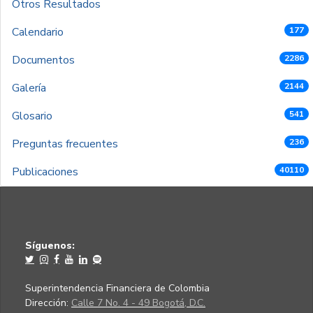
Otros Resultados
Calendario
177
Documentos
2286
Galería
2144
Glosario
541
Preguntas frecuentes
236
Publicaciones
40110
Síguenos:
Superintendencia Financiera de Colombia
Dirección:
Calle 7 No. 4 - 49 Bogotá, D.C.