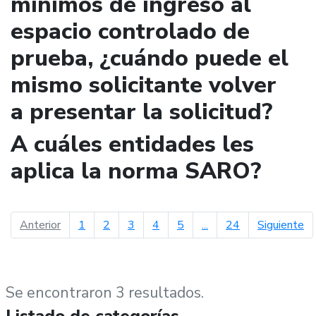
mínimos de ingreso al
espacio controlado de
prueba, ¿cuándo puede el
mismo solicitante volver
a presentar la solicitud?
A cuáles entidades les
aplica la norma SARO?
página anterior
pá
Anterior
1
2
3
4
5
...
24
Siguiente
Se encontraron 3 resultados.