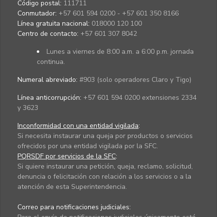
Código postal:
111711
Conmutador:
+57 601 594 0200 - +57 601 350 8166
Línea gratuita nacional:
018000 120 100
Centro de contacto:
+57 601 307 8042
Lunes a viernes de 8:00 a.m. a 6:00 p.m. jornada
continua.
Numeral abreviado:
#903 (solo operadores Claro y Tigo)
Línea anticorrupción:
+57 601 594 0200 extensiones 2334
y 3623
Inconformidad con una entidad vigilada
:
Si necesita instaurar una queja por productos o servicios
ofrecidos por una entidad vigilada por la SFC.
PQRSDF por servicios de la SFC
:
Si quiere instaurar una petición, queja, reclamo, solicitud,
denuncia o felicitación con relación a los servicios o a la
atención de esta Superintendencia.
Correo para notificaciones judiciales: