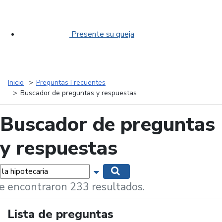
Presente su queja
Inicio
Preguntas Frecuentes
Buscador de preguntas y respuestas
Buscador de preguntas
y respuestas
labras...
Mostrar opciones de búsqueda
Buscar
e encontraron 233 resultados.
Lista de preguntas