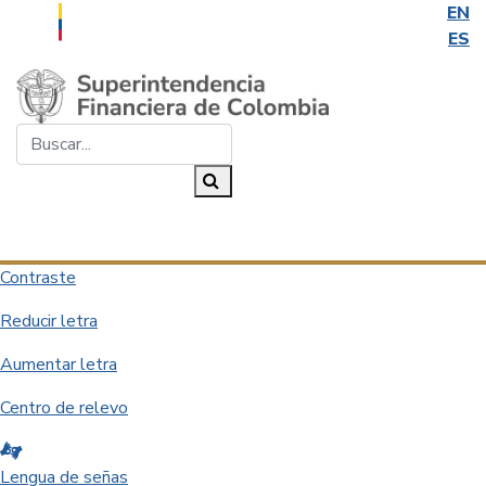
EN
ES
Saltar al contenido principal
Buscar...
Buscar
Desplegar navegación
Contraste
Reducir letra
Aumentar letra
Centro de relevo
Lengua de señas