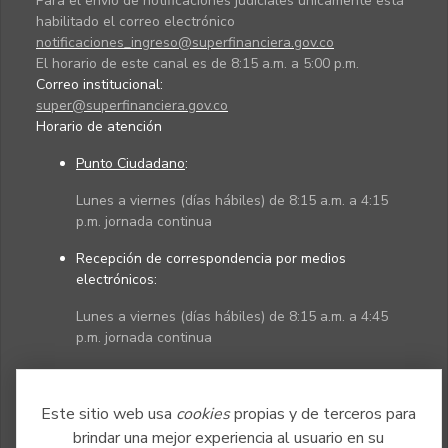
Para el envío de notificaciones judiciales únicamente está
habilitado el correo electrónico
notificaciones_ingreso@superfinanciera.gov.co
El horario de este canal es de 8:15 a.m. a 5:00 p.m.
Correo institucional:
super@superfinanciera.gov.co
Horario de atención
Punto Ciudadano
:
Lunes a viernes (días hábiles) de 8:15 a.m. a 4:15
p.m. jornada continua
Recepción de correspondencia por medios
electrónicos:
Lunes a viernes (días hábiles) de 8:15 a.m. a 4:45
p.m. jornada continua
Políticas
Mapa del sitio
Este sitio web usa
cookies
propias y de terceros para
brindar una mejor experiencia al usuario en su