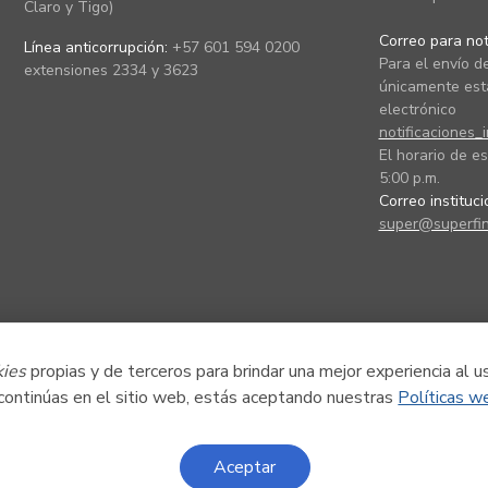
Claro y Tigo)
Correo para noti
Línea anticorrupción:
+57 601 594 0200
Para el envío de
extensiones 2334 y 3623
únicamente está
electrónico
notificaciones_
El horario de es
5:00 p.m.
Correo instituc
super@superfin
kies
propias y de terceros para brindar una mejor experiencia al u
 continúas en el sitio web, estás aceptando nuestras
Políticas w
Aceptar