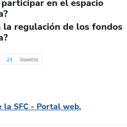
participar en el espacio
a?
la regulación de los fondos
a?
página siguiente
24
Siguiente
e la SFC - Portal web.