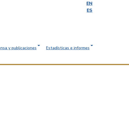
EN
ES
ensa y publicaciones
Estadísticas e informes