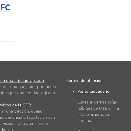
SFC
on una entidad vigilada
:
Horario de atención
taurar una queja por productos
Punto Ciudadano
:
cidos por una entidad vigilada
Lunes a viernes (días
vicios de la SFC
:
hábiles) de 8:15 a.m. a
rar una petición, queja,
4:15 p.m. jornada
ud, denuncia o felicitación con
continua
ervicios o a la atención de
dencia.