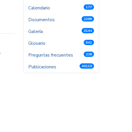
Calendario
177
Documentos
2286
Galería
2144
Glosario
541
r
Preguntas frecuentes
236
Publicaciones
40110