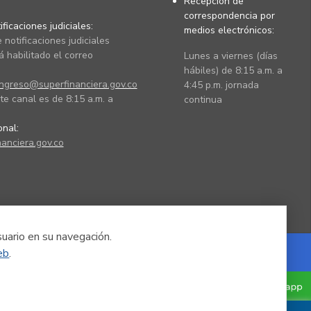
Recepción de
correspondencia por
ficaciones judiciales:
medios electrónicos:
 notificaciones judiciales
 habilitado el correo
Lunes a viernes (días
hábiles) de 8:15 a.m. a
ingreso@superfinanciera.gov.co
4:45 p.m. jornada
te canal es de 8:15 a.m. a
continua
ional:
anciera.gov.co
suario en su navegación.
eb
.
Powered by Nexura