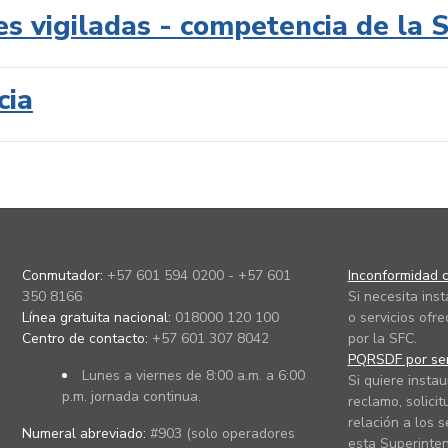
es vigiladas - competencia de la 
cia
Conmutador:
+57 601 594 0200 - +57 601
Inconformidad c
350 8166
Si necesita ins
Línea gratuita nacional:
018000 120 100
o servicios ofre
Centro de contacto:
+57 601 307 8042
por la SFC.
PQRSDF por ser
Lunes a viernes de 8:00 a.m. a 6:00
Si quiere instau
p.m. jornada continua.
reclamo, solicit
relación a los s
Numeral abreviado:
#903 (solo operadores
esta Superinten