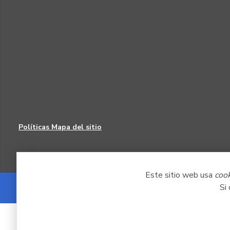
Políticas
Mapa del sitio
Este sitio web usa
coo
Si