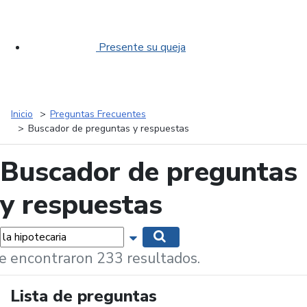
Presente su queja
Inicio
Preguntas Frecuentes
Buscador de preguntas y respuestas
Buscador de preguntas
y respuestas
labras...
Mostrar opciones de búsqueda
Buscar
e encontraron 233 resultados.
Lista de preguntas