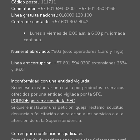
Código postal:
111711
Conmutador:
+57 601 594 0200 - +57 601 350 8166
Línea gratuita nacional:
018000 120 100
Centro de contacto:
+57 601 307 8042
Lunes a viernes de 8:00 a.m. a 6:00 p.m. jornada
continua.
Numeral abreviado:
#903 (solo operadores Claro y Tigo)
Línea anticorrupción:
+57 601 594 0200 extensiones 2334
y 3623
Inconformidad con una entidad vigilada
:
Si necesita instaurar una queja por productos o servicios
ofrecidos por una entidad vigilada por la SFC.
PQRSDF por servicios de la SFC
:
Si quiere instaurar una petición, queja, reclamo, solicitud,
denuncia o felicitación con relación a los servicios o a la
atención de esta Superintendencia.
Correo para notificaciones judiciales: