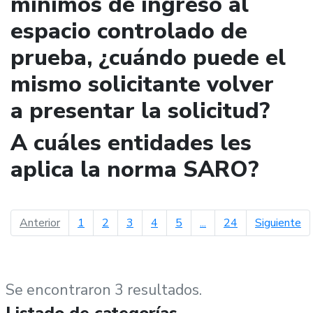
mínimos de ingreso al
espacio controlado de
prueba, ¿cuándo puede el
mismo solicitante volver
a presentar la solicitud?
A cuáles entidades les
aplica la norma SARO?
página anterior
pá
Anterior
1
2
3
4
5
...
24
Siguiente
Se encontraron 3 resultados.