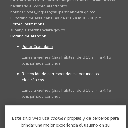
Para el envío de notificaciones judiciales únicamente está
habilitado el correo electrónico
notificaciones_ingreso@superfinanciera.gov.co
El horario de este canal es de 8:15 a.m. a 5:00 p.m.
Correo institucional:
super@superfinanciera.gov.co
Horario de atención
Punto Ciudadano
:
Lunes a viernes (días hábiles) de 8:15 a.m. a 4:15
p.m. jornada continua
Recepción de correspondencia por medios
electrónicos:
Lunes a viernes (días hábiles) de 8:15 a.m. a 4:45
p.m. jornada continua
Políticas
Mapa del sitio
Este sitio web usa
cookies
propias y de terceros para
brindar una mejor experiencia al usuario en su