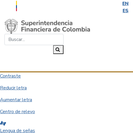
EN
ES
Saltar al contenido principal
Buscar...
Buscar
Desplegar navegación
Contraste
Reducir letra
Aumentar letra
Centro de relevo
Lengua de señas