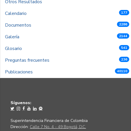
Otros Resultados
Calendario
177
Documentos
2286
Galería
2144
Glosario
541
Preguntas frecuentes
236
Publicaciones
40110
Síguenos:
Superintendencia Financiera de Colombia
Dirección:
Calle 7 No. 4 - 49 Bogotá, D.C.