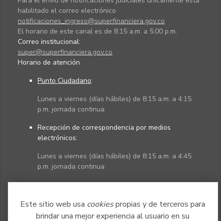
Para el envío de notificaciones judiciales únicamente está
habilitado el correo electrónico
notificaciones_ingreso@superfinanciera.gov.co
El horario de este canal es de 8:15 a.m. a 5:00 p.m.
Correo institucional:
super@superfinanciera.gov.co
Horario de atención
Punto Ciudadano
:
Lunes a viernes (días hábiles) de 8:15 a.m. a 4:15
p.m. jornada continua
Recepción de correspondencia por medios
electrónicos:
Lunes a viernes (días hábiles) de 8:15 a.m. a 4:45
p.m. jornada continua
Políticas
Mapa del sitio
Este sitio web usa
cookies
propias y de terceros para
brindar una mejor experiencia al usuario en su