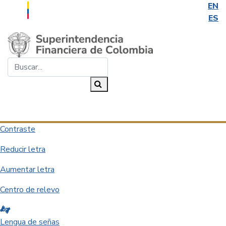
EN
ES
Saltar al contenido principal
Buscar...
Buscar
Desplegar navegación
Contraste
Reducir letra
Aumentar letra
Centro de relevo
Lengua de señas