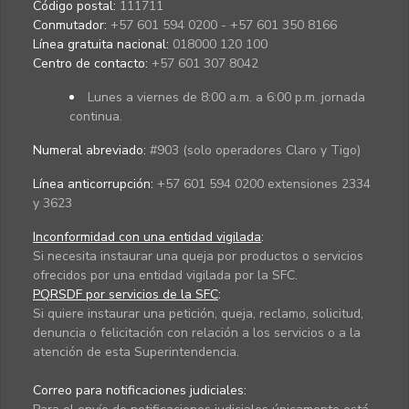
Código postal:
111711
Conmutador:
+57 601 594 0200 - +57 601 350 8166
Línea gratuita nacional:
018000 120 100
Centro de contacto:
+57 601 307 8042
Lunes a viernes de 8:00 a.m. a 6:00 p.m. jornada
continua.
Numeral abreviado:
#903 (solo operadores Claro y Tigo)
Línea anticorrupción:
+57 601 594 0200 extensiones 2334
y 3623
Inconformidad con una entidad vigilada
:
Si necesita instaurar una queja por productos o servicios
ofrecidos por una entidad vigilada por la SFC.
PQRSDF por servicios de la SFC
:
Si quiere instaurar una petición, queja, reclamo, solicitud,
denuncia o felicitación con relación a los servicios o a la
atención de esta Superintendencia.
Correo para notificaciones judiciales: