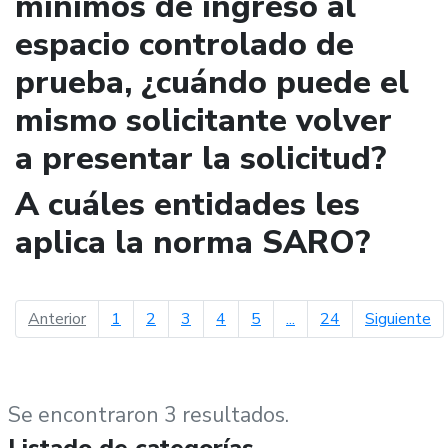
mínimos de ingreso al
espacio controlado de
prueba, ¿cuándo puede el
mismo solicitante volver
a presentar la solicitud?
A cuáles entidades les
aplica la norma SARO?
página anterior
pá
Anterior
1
2
3
4
5
...
24
Siguiente
Se encontraron 3 resultados.