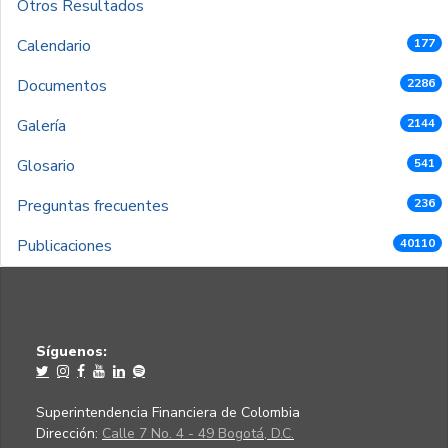
Otros Resultados
Calendario
177
Documentos
2286
Galería
2144
Glosario
541
Preguntas frecuentes
236
Publicaciones
40110
Síguenos:
Superintendencia Financiera de Colombia
Dirección:
Calle 7 No. 4 - 49 Bogotá, D.C.