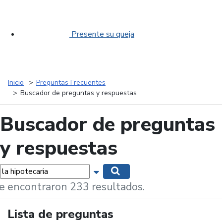
Presente su queja
Inicio
Preguntas Frecuentes
Buscador de preguntas y respuestas
Buscador de preguntas
y respuestas
labras...
Mostrar opciones de búsqueda
Buscar
e encontraron 233 resultados.
Lista de preguntas