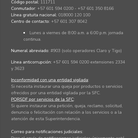
Código postal:
111711
Conmutador:
+57 601 594 0200 - +57 601 350 8166
Línea gratuita nacional:
018000 120 100
Centro de contacto:
+57 601 307 8042
Lunes a viernes de 8:00 a.m. a 6:00 p.m. jornada
continua.
Numeral abreviado:
#903 (solo operadores Claro y Tigo)
Línea anticorrupción:
+57 601 594 0200 extensiones 2334
y 3623
Inconformidad con una entidad vigilada
:
Si necesita instaurar una queja por productos o servicios
ofrecidos por una entidad vigilada por la SFC.
PQRSDF por servicios de la SFC
:
Si quiere instaurar una petición, queja, reclamo, solicitud,
denuncia o felicitación con relación a los servicios o a la
atención de esta Superintendencia.
Correo para notificaciones judiciales: