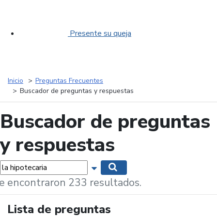
Presente su queja
Inicio
Preguntas Frecuentes
Buscador de preguntas y respuestas
Buscador de preguntas
y respuestas
labras...
Mostrar opciones de búsqueda
Buscar
e encontraron 233 resultados.
Lista de preguntas