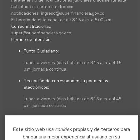
Para el envío de notificaciones judiciales únicamente está
habilitado el correo electrónico
notificaciones_ingreso@superfinanciera.gov.co
El horario de este canal es de 8:15 a.m. a 5:00 p.m.
Correo institucional:
super@superfinanciera.gov.co
Horario de atención
Punto Ciudadano
:
Lunes a viernes (días hábiles) de 8:15 a.m. a 4:15
p.m. jornada continua
Recepción de correspondencia por medios
electrónicos:
Lunes a viernes (días hábiles) de 8:15 a.m. a 4:45
p.m. jornada continua
Políticas
Mapa del sitio
Este sitio web usa
cookies
propias y de terceros para
brindar una mejor experiencia al usuario en su