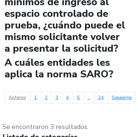
mínimos de ingreso al
espacio controlado de
prueba, ¿cuándo puede el
mismo solicitante volver
a presentar la solicitud?
A cuáles entidades les
aplica la norma SARO?
página anterior
pá
Anterior
1
2
3
4
5
...
24
Siguiente
Se encontraron 3 resultados.