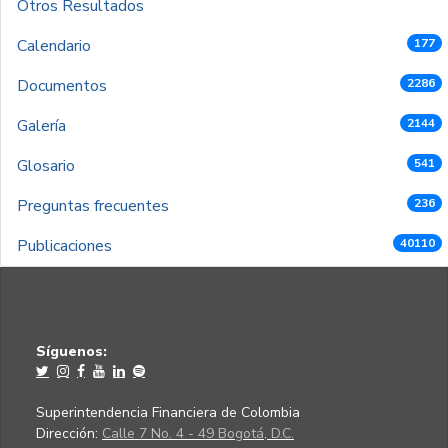
Otros Resultados
Calendario
177
Documentos
2286
Galería
2144
Glosario
541
Preguntas frecuentes
236
Publicaciones
40110
Síguenos:
Superintendencia Financiera de Colombia
Dirección:
Calle 7 No. 4 - 49 Bogotá, D.C.