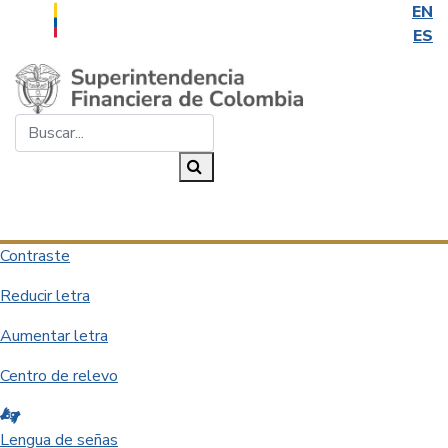
EN
ES
Saltar al contenido principal
Buscar...
Buscar
Desplegar navegación
Contraste
Reducir letra
Aumentar letra
Centro de relevo
Lengua de señas