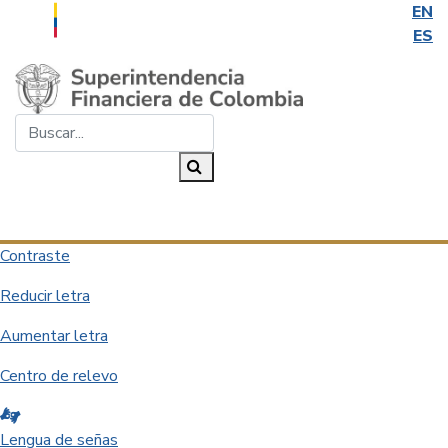
EN
ES
Saltar al contenido principal
Buscar...
Buscar
Desplegar navegación
Contraste
Reducir letra
Aumentar letra
Centro de relevo
Lengua de señas