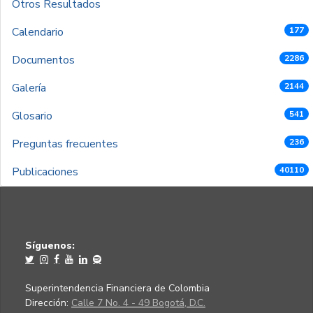
Otros Resultados
Calendario
177
Documentos
2286
Galería
2144
Glosario
541
Preguntas frecuentes
236
Publicaciones
40110
Síguenos:
Superintendencia Financiera de Colombia
Dirección:
Calle 7 No. 4 - 49 Bogotá, D.C.