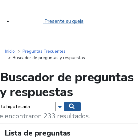
Presente su queja
Inicio
Preguntas Frecuentes
Buscador de preguntas y respuestas
Buscador de preguntas
y respuestas
labras...
Mostrar opciones de búsqueda
Buscar
e encontraron 233 resultados.
Lista de preguntas