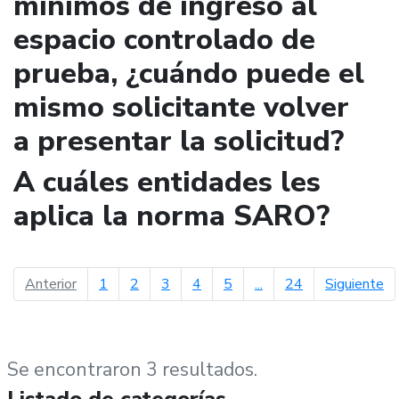
mínimos de ingreso al
espacio controlado de
prueba, ¿cuándo puede el
mismo solicitante volver
a presentar la solicitud?
A cuáles entidades les
aplica la norma SARO?
página anterior
pá
Anterior
1
2
3
4
5
...
24
Siguiente
Se encontraron 3 resultados.