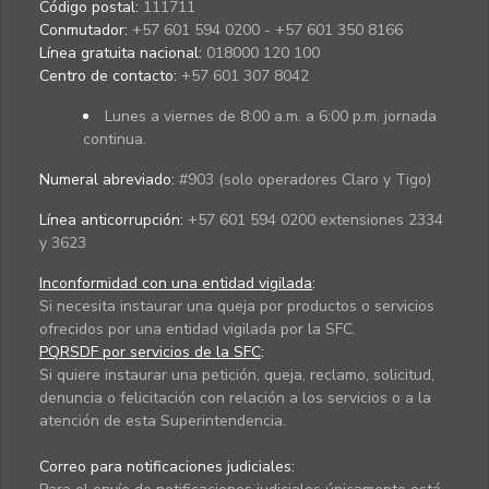
Código postal:
111711
Conmutador:
+57 601 594 0200 - +57 601 350 8166
Línea gratuita nacional:
018000 120 100
Centro de contacto:
+57 601 307 8042
Lunes a viernes de 8:00 a.m. a 6:00 p.m. jornada
continua.
Numeral abreviado:
#903 (solo operadores Claro y Tigo)
Línea anticorrupción:
+57 601 594 0200 extensiones 2334
y 3623
Inconformidad con una entidad vigilada
:
Si necesita instaurar una queja por productos o servicios
ofrecidos por una entidad vigilada por la SFC.
PQRSDF por servicios de la SFC
:
Si quiere instaurar una petición, queja, reclamo, solicitud,
denuncia o felicitación con relación a los servicios o a la
atención de esta Superintendencia.
Correo para notificaciones judiciales: