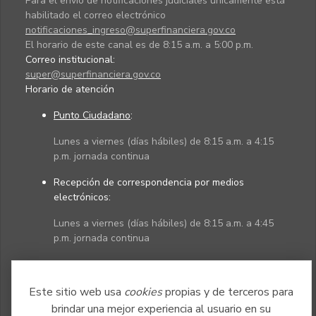
Para el envío de notificaciones judiciales únicamente está
habilitado el correo electrónico
notificaciones_ingreso@superfinanciera.gov.co
El horario de este canal es de 8:15 a.m. a 5:00 p.m.
Correo institucional:
super@superfinanciera.gov.co
Horario de atención
Punto Ciudadano
:
Lunes a viernes (días hábiles) de 8:15 a.m. a 4:15
p.m. jornada continua
Recepción de correspondencia por medios
electrónicos:
Lunes a viernes (días hábiles) de 8:15 a.m. a 4:45
p.m. jornada continua
Políticas
Mapa del sitio
Este sitio web usa
cookies
propias y de terceros para
brindar una mejor experiencia al usuario en su