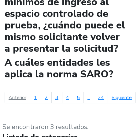
mínimos de ingreso al
espacio controlado de
prueba, ¿cuándo puede el
mismo solicitante volver
a presentar la solicitud?
A cuáles entidades les
aplica la norma SARO?
página anterior
pá
Anterior
1
2
3
4
5
...
24
Siguiente
Se encontraron 3 resultados.