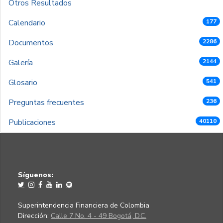
Otros Resultados
Calendario
177
Documentos
2286
Galería
2144
Glosario
541
Preguntas frecuentes
236
Publicaciones
40110
Síguenos:
Superintendencia Financiera de Colombia
Dirección:
Calle 7 No. 4 - 49 Bogotá, D.C.