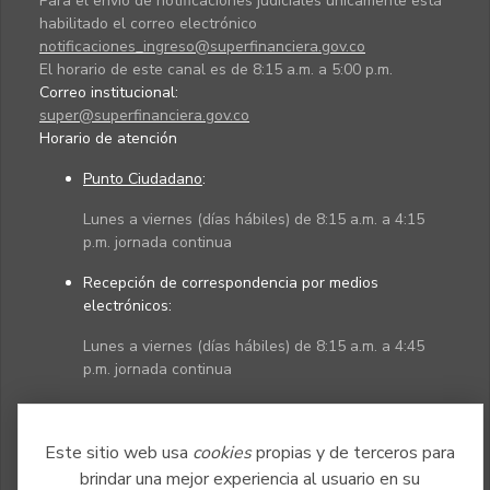
Para el envío de notificaciones judiciales únicamente está
habilitado el correo electrónico
notificaciones_ingreso@superfinanciera.gov.co
El horario de este canal es de 8:15 a.m. a 5:00 p.m.
Correo institucional:
super@superfinanciera.gov.co
Horario de atención
Punto Ciudadano
:
Lunes a viernes (días hábiles) de 8:15 a.m. a 4:15
p.m. jornada continua
Recepción de correspondencia por medios
electrónicos:
Lunes a viernes (días hábiles) de 8:15 a.m. a 4:45
p.m. jornada continua
Políticas
Mapa del sitio
Este sitio web usa
cookies
propias y de terceros para
brindar una mejor experiencia al usuario en su