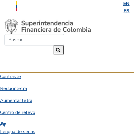
EN
ES
Saltar al contenido principal
Buscar...
Buscar
Desplegar navegación
Contraste
Reducir letra
Aumentar letra
Centro de relevo
Lengua de señas