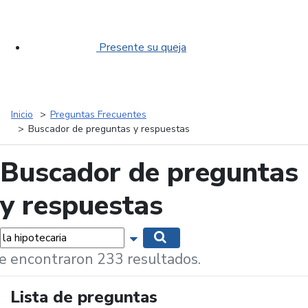
Presente su queja
Inicio
Preguntas Frecuentes
Buscador de preguntas y respuestas
Buscador de preguntas
y respuestas
labras...
Mostrar opciones de búsqueda
Buscar
e encontraron 233 resultados.
Lista de preguntas