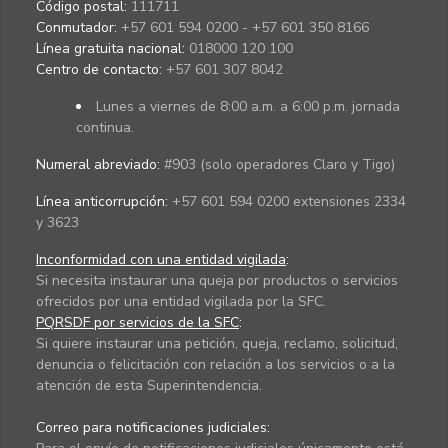
Código postal:
111711
Conmutador:
+57 601 594 0200 - +57 601 350 8166
Línea gratuita nacional:
018000 120 100
Centro de contacto:
+57 601 307 8042
Lunes a viernes de 8:00 a.m. a 6:00 p.m. jornada
continua.
Numeral abreviado:
#903 (solo operadores Claro y Tigo)
Línea anticorrupción:
+57 601 594 0200 extensiones 2334
y 3623
Inconformidad con una entidad vigilada
:
Si necesita instaurar una queja por productos o servicios
ofrecidos por una entidad vigilada por la SFC.
PQRSDF por servicios de la SFC
:
Si quiere instaurar una petición, queja, reclamo, solicitud,
denuncia o felicitación con relación a los servicios o a la
atención de esta Superintendencia.
Correo para notificaciones judiciales: