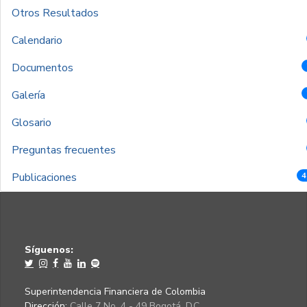
Otros Resultados
Calendario
Documentos
Galería
Glosario
Preguntas frecuentes
Publicaciones
4
Síguenos:
Superintendencia Financiera de Colombia
Dirección:
Calle 7 No. 4 - 49 Bogotá, D.C.