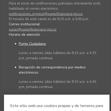
Para el envío de notificaciones judiciales únicamente está
habilitado el correo electrónico
notificaciones_ingreso@superfinanciera.gov.co
El horario de este canal es de 8:15 a.m. a 5:00 p.m.
Correo institucional:
super@superfinanciera.gov.co
Horario de atención
Punto Ciudadano
:
Lunes a viernes (días hábiles) de 8:15 a.m. a 4:15
p.m. jornada continua
Recepción de correspondencia por medios
electrónicos:
Lunes a viernes (días hábiles) de 8:15 a.m. a 4:45
p.m. jornada continua
Políticas
Mapa del sitio
Este sitio web usa
cookies
propias y de terceros para