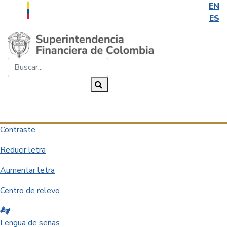
EN
ES
Saltar al contenido principal
Buscar...
Buscar
Desplegar navegación
Contraste
Reducir letra
Aumentar letra
Centro de relevo
Lengua de señas