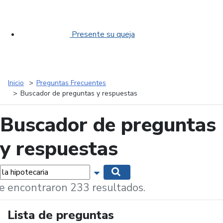
Presente su queja
Inicio
Preguntas Frecuentes
Buscador de preguntas y respuestas
Buscador de preguntas
y respuestas
labras...
Mostrar opciones de búsqueda
Buscar
e encontraron 233 resultados.
Lista de preguntas