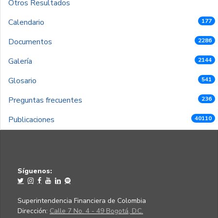
Otros Resultados
Calendario
177
Documentos
2286
Galería
2144
Glosario
541
Preguntas frecuentes
236
Publicaciones
40110
Síguenos:
Superintendencia Financiera de Colombia
Dirección:
Calle 7 No. 4 - 49 Bogotá, D.C.