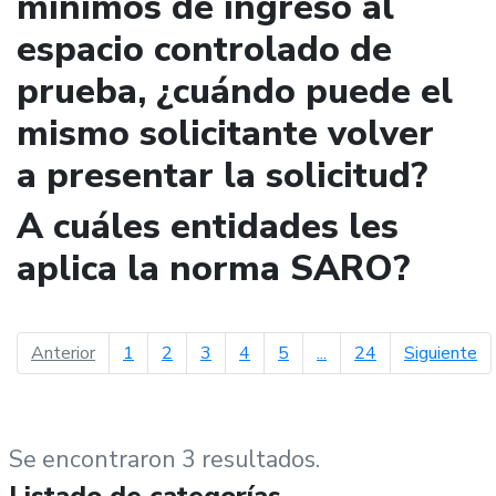
mínimos de ingreso al
espacio controlado de
prueba, ¿cuándo puede el
mismo solicitante volver
a presentar la solicitud?
A cuáles entidades les
aplica la norma SARO?
página anterior
pá
Anterior
1
2
3
4
5
...
24
Siguiente
Se encontraron 3 resultados.