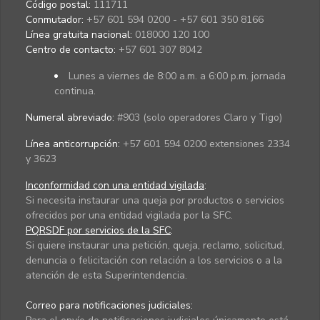
Código postal:
111711
Conmutador:
+57 601 594 0200 - +57 601 350 8166
Línea gratuita nacional:
018000 120 100
Centro de contacto:
+57 601 307 8042
Lunes a viernes de 8:00 a.m. a 6:00 p.m. jornada
continua.
Numeral abreviado:
#903 (solo operadores Claro y Tigo)
Línea anticorrupción:
+57 601 594 0200 extensiones 2334
y 3623
Inconformidad con una entidad vigilada
:
Si necesita instaurar una queja por productos o servicios
ofrecidos por una entidad vigilada por la SFC.
PQRSDF por servicios de la SFC
:
Si quiere instaurar una petición, queja, reclamo, solicitud,
denuncia o felicitación con relación a los servicios o a la
atención de esta Superintendencia.
Correo para notificaciones judiciales: