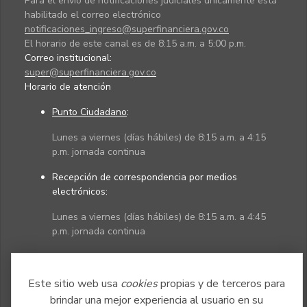
Para el envío de notificaciones judiciales únicamente está
habilitado el correo electrónico
notificaciones_ingreso@superfinanciera.gov.co
El horario de este canal es de 8:15 a.m. a 5:00 p.m.
Correo institucional:
super@superfinanciera.gov.co
Horario de atención
Punto Ciudadano
:
Lunes a viernes (días hábiles) de 8:15 a.m. a 4:15
p.m. jornada continua
Recepción de correspondencia por medios
electrónicos:
Lunes a viernes (días hábiles) de 8:15 a.m. a 4:45
p.m. jornada continua
Políticas
Mapa del sitio
Este sitio web usa
cookies
propias y de terceros para
brindar una mejor experiencia al usuario en su