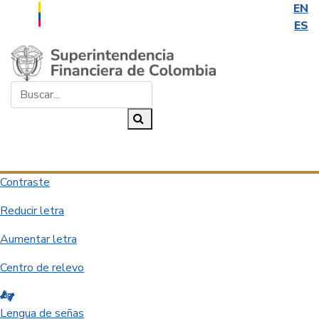
EN
ES
Saltar al contenido principal
Buscar...
Buscar
Desplegar navegación
Contraste
Reducir letra
Aumentar letra
Centro de relevo
Lengua de señas