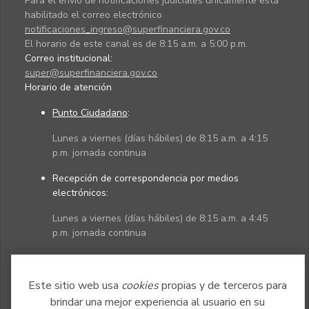
Para el envío de notificaciones judiciales únicamente está
habilitado el correo electrónico
notificaciones_ingreso@superfinanciera.gov.co
El horario de este canal es de 8:15 a.m. a 5:00 p.m.
Correo institucional:
super@superfinanciera.gov.co
Horario de atención
Punto Ciudadano
:
Lunes a viernes (días hábiles) de 8:15 a.m. a 4:15
p.m. jornada continua
Recepción de correspondencia por medios
electrónicos:
Lunes a viernes (días hábiles) de 8:15 a.m. a 4:45
p.m. jornada continua
Políticas
Mapa del sitio
Este sitio web usa
cookies
propias y de terceros para
brindar una mejor experiencia al usuario en su