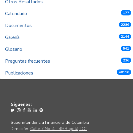
Otros Resultados
Calendario
177
Documentos
2286
Galería
2144
Glosario
541
Preguntas frecuentes
236
Publicaciones
40110
Síguenos:
Superintendencia Financiera de Colombia
Dirección:
Calle 7 No. 4 - 49 Bogotá, D.C.