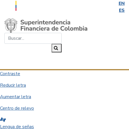
EN
ES
Saltar al contenido principal
Buscar...
Buscar
Desplegar navegación
Contraste
Reducir letra
Aumentar letra
Centro de relevo
Lengua de señas