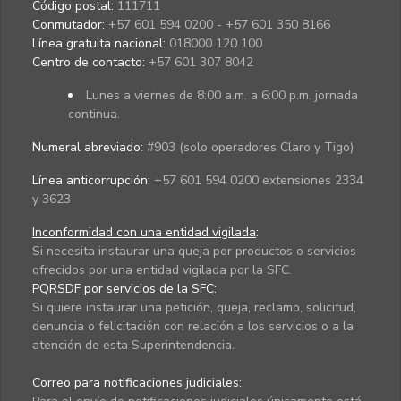
Código postal:
111711
Conmutador:
+57 601 594 0200 - +57 601 350 8166
Línea gratuita nacional:
018000 120 100
Centro de contacto:
+57 601 307 8042
Lunes a viernes de 8:00 a.m. a 6:00 p.m. jornada
continua.
Numeral abreviado:
#903 (solo operadores Claro y Tigo)
Línea anticorrupción:
+57 601 594 0200 extensiones 2334
y 3623
Inconformidad con una entidad vigilada
:
Si necesita instaurar una queja por productos o servicios
ofrecidos por una entidad vigilada por la SFC.
PQRSDF por servicios de la SFC
:
Si quiere instaurar una petición, queja, reclamo, solicitud,
denuncia o felicitación con relación a los servicios o a la
atención de esta Superintendencia.
Correo para notificaciones judiciales: