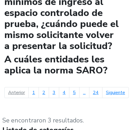
mínimos de ingreso al
espacio controlado de
prueba, ¿cuándo puede el
mismo solicitante volver
a presentar la solicitud?
A cuáles entidades les
aplica la norma SARO?
página anterior
pá
Anterior
1
2
3
4
5
...
24
Siguiente
Se encontraron 3 resultados.