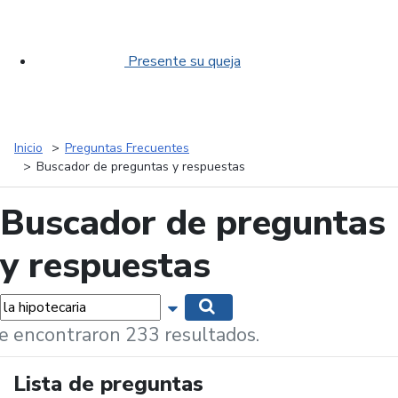
Presente su queja
Inicio
Preguntas Frecuentes
Buscador de preguntas y respuestas
Buscador de preguntas
y respuestas
labras...
Mostrar opciones de búsqueda
Buscar
e encontraron 233 resultados.
Lista de preguntas