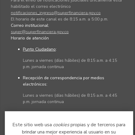
Para el envío de notificaciones judiciales únicamente está
habilitado el correo electrónico
notificaciones_ingreso@superfinanciera.gov.co
El horario de este canal es de 8:15 a.m. a 5:00 p.m.
Correo institucional:
super@superfinanciera.gov.co
Horario de atención
Punto Ciudadano
:
Lunes a viernes (días hábiles) de 8:15 a.m. a 4:15
p.m. jornada continua
Recepción de correspondencia por medios
electrónicos:
Lunes a viernes (días hábiles) de 8:15 a.m. a 4:45
p.m. jornada continua
Políticas
Mapa del sitio
Este sitio web usa
cookies
propias y de terceros para
brindar una mejor experiencia al usuario en su