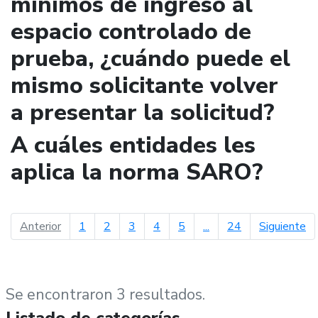
mínimos de ingreso al
espacio controlado de
prueba, ¿cuándo puede el
mismo solicitante volver
a presentar la solicitud?
A cuáles entidades les
aplica la norma SARO?
página anterior
pá
Anterior
1
2
3
4
5
...
24
Siguiente
Se encontraron 3 resultados.