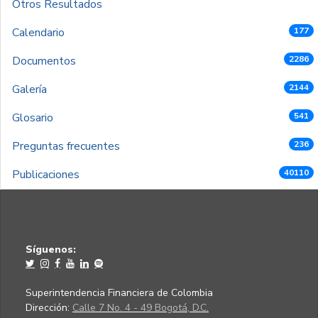
Otros Resultados
Calendario
177
Documentos
2286
Galería
2144
Glosario
541
Preguntas frecuentes
236
Publicaciones
40110
Síguenos:
Superintendencia Financiera de Colombia
Dirección:
Calle 7 No. 4 - 49 Bogotá, D.C.