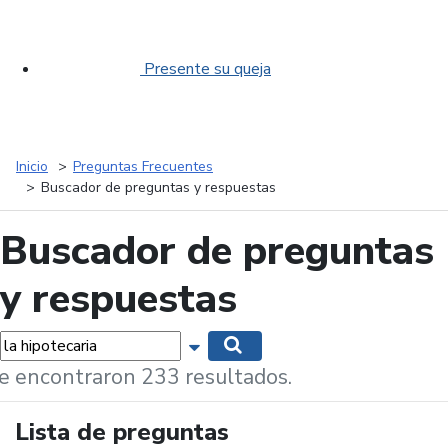
Presente su queja
Inicio
Preguntas Frecuentes
Buscador de preguntas y respuestas
Buscador de preguntas
y respuestas
labras...
Mostrar opciones de búsqueda
Buscar
e encontraron 233 resultados.
Lista de preguntas