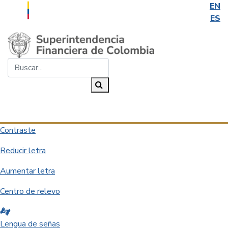
EN
ES
Saltar al contenido principal
Buscar...
Buscar
Desplegar navegación
Contraste
Reducir letra
Aumentar letra
Centro de relevo
Lengua de señas