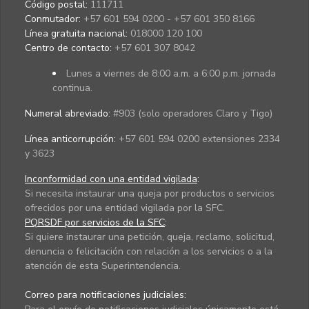
Código postal:
111711
Conmutador:
+57 601 594 0200 - +57 601 350 8166
Línea gratuita nacional:
018000 120 100
Centro de contacto:
+57 601 307 8042
Lunes a viernes de 8:00 a.m. a 6:00 p.m. jornada
continua.
Numeral abreviado:
#903 (solo operadores Claro y Tigo)
Línea anticorrupción:
+57 601 594 0200 extensiones 2334
y 3623
Inconformidad con una entidad vigilada
:
Si necesita instaurar una queja por productos o servicios
ofrecidos por una entidad vigilada por la SFC.
PQRSDF por servicios de la SFC
:
Si quiere instaurar una petición, queja, reclamo, solicitud,
denuncia o felicitación con relación a los servicios o a la
atención de esta Superintendencia.
Correo para notificaciones judiciales: