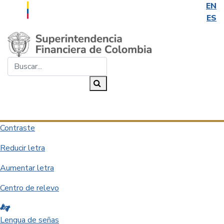
EN
ES
Saltar al contenido principal
Buscar...
Buscar
Desplegar navegación
Contraste
Reducir letra
Aumentar letra
Centro de relevo
Lengua de señas