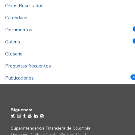
Otros Resultados
Calendario
Documentos
Galería
Glosario
Preguntas frecuentes
Publicaciones
4
Síguenos:
Superintendencia Financiera de Colombia
Dirección:
Calle 7 No. 4 - 49 Bogotá, D.C.