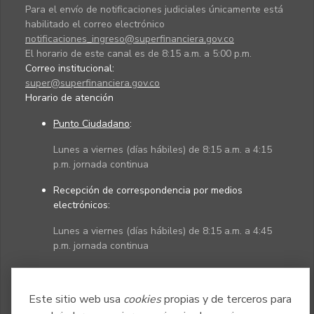
Para el envío de notificaciones judiciales únicamente está
habilitado el correo electrónico
notificaciones_ingreso@superfinanciera.gov.co
El horario de este canal es de 8:15 a.m. a 5:00 p.m.
Correo institucional:
super@superfinanciera.gov.co
Horario de atención
Punto Ciudadano
:
Lunes a viernes (días hábiles) de 8:15 a.m. a 4:15
p.m. jornada continua
Recepción de correspondencia por medios
electrónicos:
Lunes a viernes (días hábiles) de 8:15 a.m. a 4:45
p.m. jornada continua
Políticas
Mapa del sitio
Este sitio web usa
cookies
propias y de terceros para