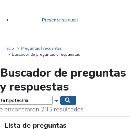
Presente su queja
Inicio
Preguntas Frecuentes
Buscador de preguntas y respuestas
Buscador de preguntas
y respuestas
labras...
Mostrar opciones de búsqueda
Buscar
e encontraron 233 resultados.
Lista de preguntas