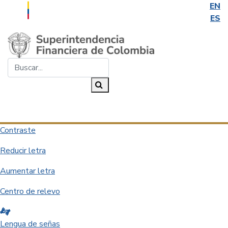
EN
ES
Saltar al contenido principal
Buscar...
Buscar
Desplegar navegación
Contraste
Reducir letra
Aumentar letra
Centro de relevo
Lengua de señas