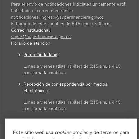
Para el envío de notificaciones judiciales únicamente está
habilitado el correo electrónico
notificaciones_ingreso@superfinanciera.gov.co
El horario de este canal es de 8:15 a.m. a 5:00 p.m.
Correo institucional:
super@superfinanciera.gov.co
Horario de atención
Punto Ciudadano
:
Lunes a viernes (días hábiles) de 8:15 a.m. a 4:15
p.m. jornada continua
Recepción de correspondencia por medios
electrónicos:
Lunes a viernes (días hábiles) de 8:15 a.m. a 4:45
p.m. jornada continua
Políticas
Mapa del sitio
Este sitio web usa
cookies
propias y de terceros para