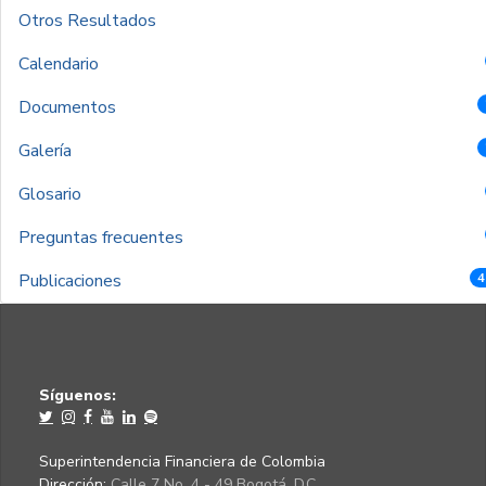
Otros Resultados
Calendario
Documentos
Galería
Glosario
Preguntas frecuentes
Publicaciones
4
Síguenos:
Superintendencia Financiera de Colombia
Dirección:
Calle 7 No. 4 - 49 Bogotá, D.C.