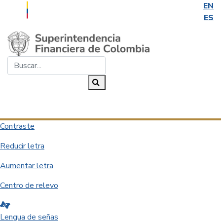
EN
ES
Saltar al contenido principal
Buscar...
Buscar
Desplegar navegación
Contraste
Reducir letra
Aumentar letra
Centro de relevo
Lengua de señas