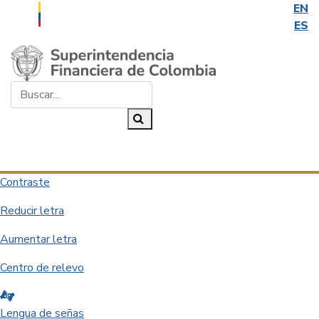
EN
ES
Saltar al contenido principal
Buscar...
Buscar
Desplegar navegación
Contraste
Reducir letra
Aumentar letra
Centro de relevo
Lengua de señas