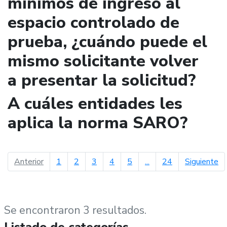
mínimos de ingreso al
espacio controlado de
prueba, ¿cuándo puede el
mismo solicitante volver
a presentar la solicitud?
A cuáles entidades les
aplica la norma SARO?
página anterior
pá
Anterior
1
2
3
4
5
...
24
Siguiente
Se encontraron 3 resultados.