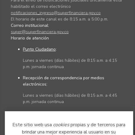
Para el envío de notificaciones judiciales únicamente está
habilitado el correo electrónico
notificaciones_ingreso@superfinanciera.gov.co
El horario de este canal es de 8:15 a.m. a 5:00 p.m.
Correo institucional:
super@superfinanciera.gov.co
Horario de atención
Punto Ciudadano
:
Lunes a viernes (días hábiles) de 8:15 a.m. a 4:15
p.m. jornada continua
Recepción de correspondencia por medios
electrónicos:
Lunes a viernes (días hábiles) de 8:15 a.m. a 4:45
p.m. jornada continua
Políticas
Mapa del sitio
Este sitio web usa
cookies
propias y de terceros para
brindar una mejor experiencia al usuario en su