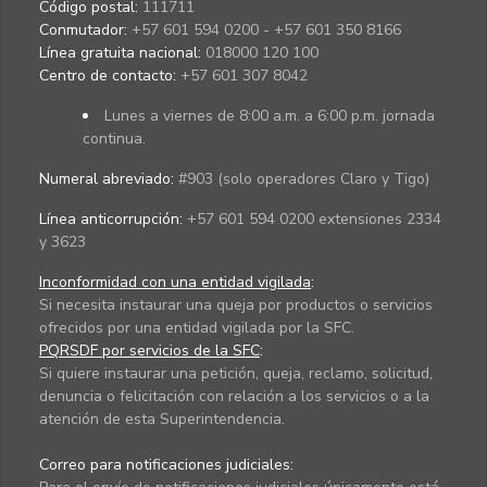
Código postal:
111711
Conmutador:
+57 601 594 0200 - +57 601 350 8166
Línea gratuita nacional:
018000 120 100
Centro de contacto:
+57 601 307 8042
Lunes a viernes de 8:00 a.m. a 6:00 p.m. jornada
continua.
Numeral abreviado:
#903 (solo operadores Claro y Tigo)
Línea anticorrupción:
+57 601 594 0200 extensiones 2334
y 3623
Inconformidad con una entidad vigilada
:
Si necesita instaurar una queja por productos o servicios
ofrecidos por una entidad vigilada por la SFC.
PQRSDF por servicios de la SFC
:
Si quiere instaurar una petición, queja, reclamo, solicitud,
denuncia o felicitación con relación a los servicios o a la
atención de esta Superintendencia.
Correo para notificaciones judiciales: