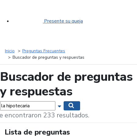
Presente su queja
Inicio
Preguntas Frecuentes
Buscador de preguntas y respuestas
Buscador de preguntas
y respuestas
labras...
Mostrar opciones de búsqueda
Buscar
e encontraron 233 resultados.
Lista de preguntas