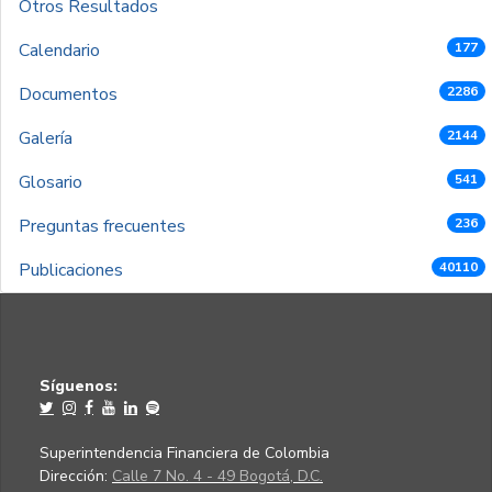
Otros Resultados
Calendario
177
Documentos
2286
Galería
2144
Glosario
541
Preguntas frecuentes
236
Publicaciones
40110
Síguenos:
Superintendencia Financiera de Colombia
Dirección:
Calle 7 No. 4 - 49 Bogotá, D.C.