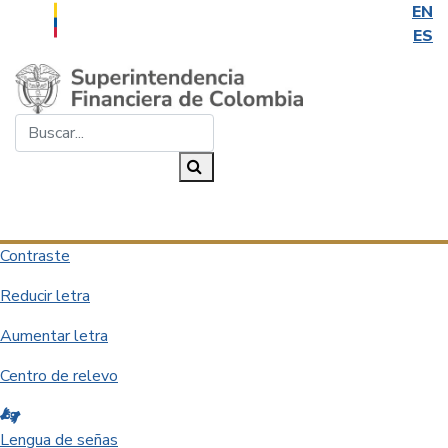
EN
ES
Saltar al contenido principal
Buscar...
Buscar
Desplegar navegación
Contraste
Reducir letra
Aumentar letra
Centro de relevo
Lengua de señas