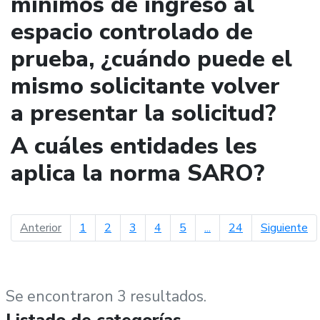
mínimos de ingreso al
espacio controlado de
prueba, ¿cuándo puede el
mismo solicitante volver
a presentar la solicitud?
A cuáles entidades les
aplica la norma SARO?
página anterior
pá
Anterior
1
2
3
4
5
...
24
Siguiente
Se encontraron 3 resultados.