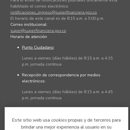
Para el envío de notificaciones judiciales únicamente está
habilitado el correo electrónico
notificaciones_ingreso@superfinanciera.gov.co
El horario de este canal es de 8:15 a.m. a 5:00 p.m.
Correo institucional:
super@superfinanciera.gov.co
Horario de atención
Punto Ciudadano
:
Lunes a viernes (días hábiles) de 8:15 a.m. a 4:15
p.m. jornada continua
Recepción de correspondencia por medios
electrónicos:
Lunes a viernes (días hábiles) de 8:15 a.m. a 4:45
p.m. jornada continua
Políticas
Mapa del sitio
Este sitio web usa
cookies
propias y de terceros para
brindar una mejor experiencia al usuario en su