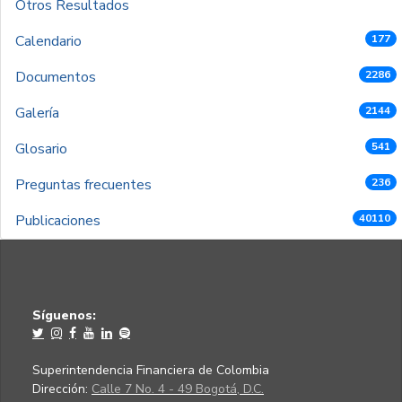
Otros Resultados
Calendario
177
Documentos
2286
Galería
2144
Glosario
541
Preguntas frecuentes
236
Publicaciones
40110
Síguenos:
Superintendencia Financiera de Colombia
Dirección:
Calle 7 No. 4 - 49 Bogotá, D.C.