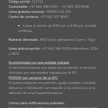
Código postal:
111711
Conmutador:
+57 601 594 0200 - +57 601 350 8166
Línea gratuita nacional:
018000 120 100
Centro de contacto:
+57 601 307 8042
Lunes a viernes de 8:00 a.m. a 6:00 p.m. jornada
continua.
Numeral abreviado:
#903 (solo operadores Claro y Tigo)
Línea anticorrupción:
+57 601 594 0200 extensiones 2334
y 3623
Inconformidad con una entidad vigilada
:
Si necesita instaurar una queja por productos o servicios
ofrecidos por una entidad vigilada por la SFC.
PQRSDF por servicios de la SFC
:
Si quiere instaurar una petición, queja, reclamo, solicitud,
denuncia o felicitación con relación a los servicios o a la
atención de esta Superintendencia.
Correo para notificaciones judiciales: