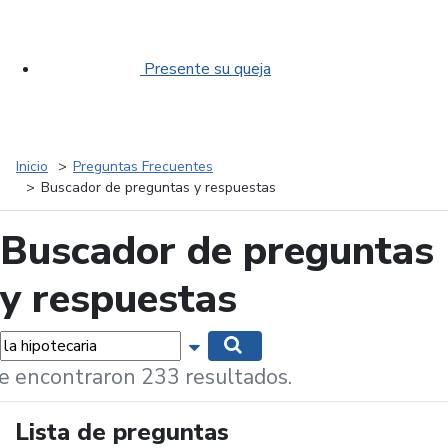
Presente su queja
Inicio
Preguntas Frecuentes
Buscador de preguntas y respuestas
Buscador de preguntas
y respuestas
labras...
Mostrar opciones de búsqueda
Buscar
e encontraron 233 resultados.
Lista de preguntas