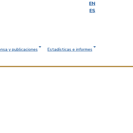
EN
ES
ensa y publicaciones
Estadísticas e informes