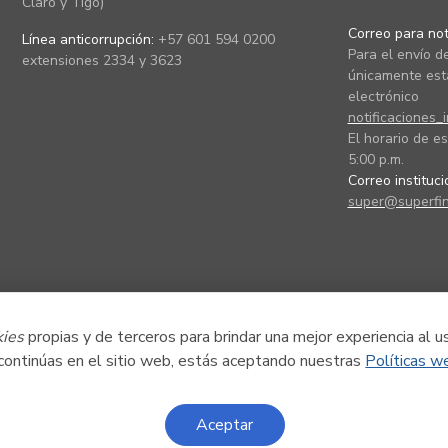
Claro y Tigo)
Correo para noti
Línea anticorrupción:
+57 601 594 0200
Para el envío de
extensiones 2334 y 3623
únicamente está
electrónico
notificaciones_
El horario de es
5:00 p.m.
Correo instituc
super@superfin
kies
propias y de terceros para brindar una mejor experiencia al u
 continúas en el sitio web, estás aceptando nuestras
Políticas w
Aceptar