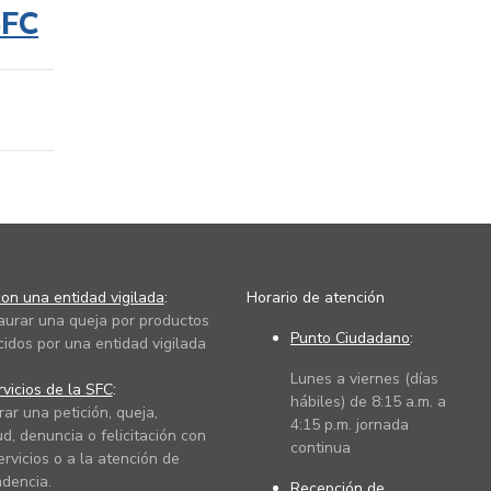
SFC
on una entidad vigilada
:
Horario de atención
taurar una queja por productos
Punto Ciudadano
:
cidos por una entidad vigilada
Lunes a viernes (días
vicios de la SFC
:
hábiles) de 8:15 a.m. a
rar una petición, queja,
4:15 p.m. jornada
ud, denuncia o felicitación con
continua
ervicios o a la atención de
dencia.
Recepción de