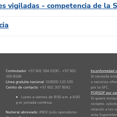
es vigiladas - competencia de la 
cia
Conmutador:
+57 601 594 0200 - +57 601
Inconformidad c
350 8166
Si necesita ins
Línea gratuita nacional:
018000 120 100
o servicios ofre
Centro de contacto:
+57 601 307 8042
por la SFC.
PQRSDF por ser
Lunes a viernes de 8:00 a.m. a 6:00
Si quiere instau
p.m. jornada continua.
reclamo, solicit
relación a los s
Numeral abreviado:
#903 (solo operadores
esta Superinten