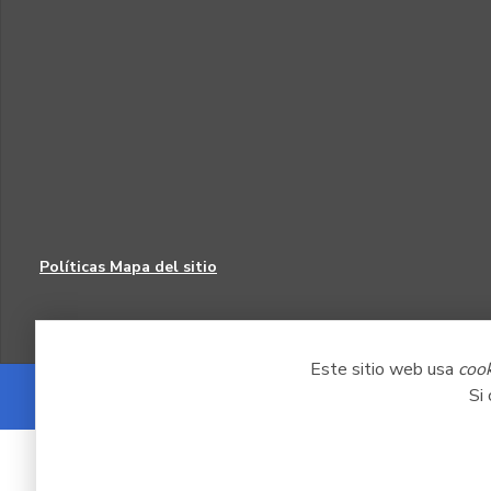
Políticas
Mapa del sitio
Este sitio web usa
coo
Si