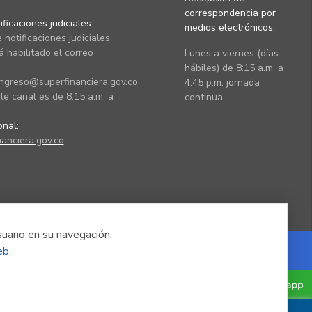
correspondencia por
ficaciones judiciales:
medios electrónicos:
 notificaciones judiciales
 habilitado el correo
Lunes a viernes (días
hábiles) de 8:15 a.m. a
ingreso@superfinanciera.gov.co
4:45 p.m. jornada
te canal es de 8:15 a.m. a
continua
ional:
anciera.gov.co
suario en su navegación.
eb
.
Powered by Nexura