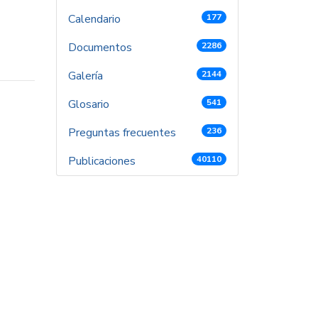
Calendario
177
Documentos
2286
Galería
2144
Glosario
541
Preguntas frecuentes
236
Publicaciones
40110