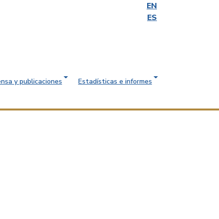
EN
ES
ensa y publicaciones
Estadísticas e informes