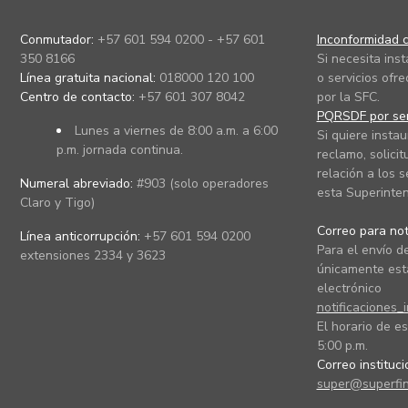
Conmutador:
+57 601 594 0200 - +57 601
Inconformidad c
350 8166
Si necesita ins
Línea gratuita nacional:
018000 120 100
o servicios ofre
Centro de contacto:
+57 601 307 8042
por la SFC.
PQRSDF por ser
Lunes a viernes de 8:00 a.m. a 6:00
Si quiere instau
p.m. jornada continua.
reclamo, solicit
relación a los s
Numeral abreviado:
#903 (solo operadores
esta Superinten
Claro y Tigo)
Correo para noti
Línea anticorrupción:
+57 601 594 0200
Para el envío de
extensiones 2334 y 3623
únicamente está
electrónico
notificaciones_
El horario de es
5:00 p.m.
Correo instituc
super@superfin