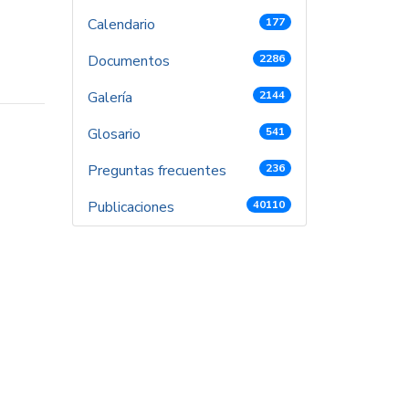
Calendario
177
Documentos
2286
Galería
2144
Glosario
541
Preguntas frecuentes
236
Publicaciones
40110