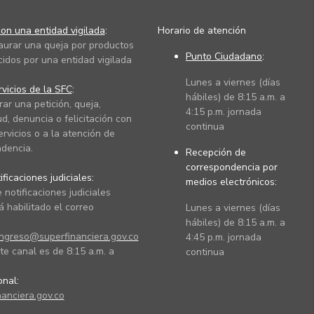
on una entidad vigilada
:
Horario de atención
taurar una queja por productos
Punto Ciudadano
:
cidos por una entidad vigilada
Lunes a viernes (días
vicios de la SFC
:
hábiles) de 8:15 a.m. a
rar una petición, queja,
4:15 p.m. jornada
ud, denuncia o felicitación con
continua
ervicios o a la atención de
dencia.
Recepción de
correspondencia por
ficaciones judiciales:
medios electrónicos:
 notificaciones judiciales
 habilitado el correo
Lunes a viernes (días
hábiles) de 8:15 a.m. a
ingreso@superfinanciera.gov.co
4:45 p.m. jornada
te canal es de 8:15 a.m. a
continua
ional:
anciera.gov.co