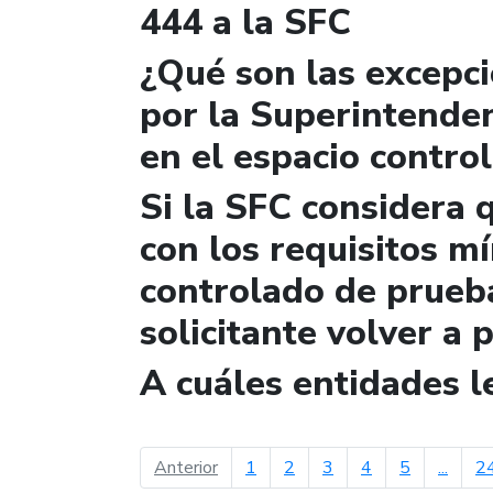
444 a la SFC
¿Qué son las excepc
por la Superintende
en el espacio contro
Si la SFC considera 
con los requisitos m
controlado de prueb
solicitante volver a 
A cuáles entidades 
página anterior
Anterior
1
2
3
4
5
...
2