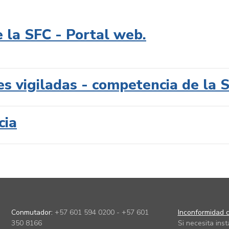
e la SFC - Portal web.
es vigiladas - competencia de la 
cia
Conmutador:
+57 601 594 0200 - +57 601
Inconformidad c
350 8166
Si necesita ins