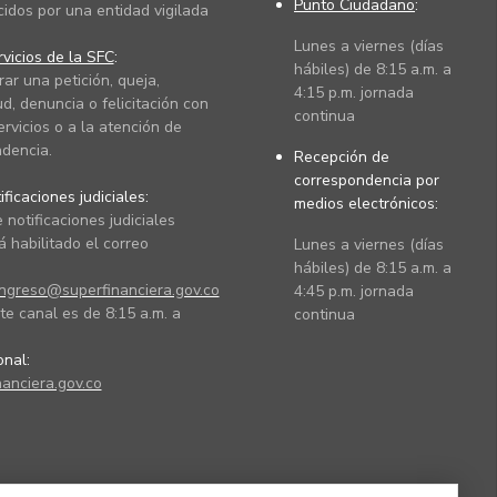
Punto Ciudadano
:
cidos por una entidad vigilada
Lunes a viernes (días
vicios de la SFC
:
hábiles) de 8:15 a.m. a
rar una petición, queja,
4:15 p.m. jornada
ud, denuncia o felicitación con
continua
ervicios o a la atención de
dencia.
Recepción de
correspondencia por
ficaciones judiciales:
medios electrónicos:
 notificaciones judiciales
 habilitado el correo
Lunes a viernes (días
hábiles) de 8:15 a.m. a
ingreso@superfinanciera.gov.co
4:45 p.m. jornada
te canal es de 8:15 a.m. a
continua
ional:
anciera.gov.co