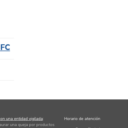
SFC
on una entidad vigilada
:
Horario de atención
taurar una queja por productos