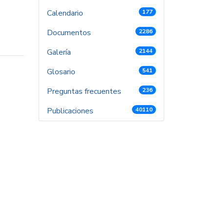
Calendario
177
Documentos
2286
Galería
2144
Glosario
541
Preguntas frecuentes
236
Publicaciones
40110