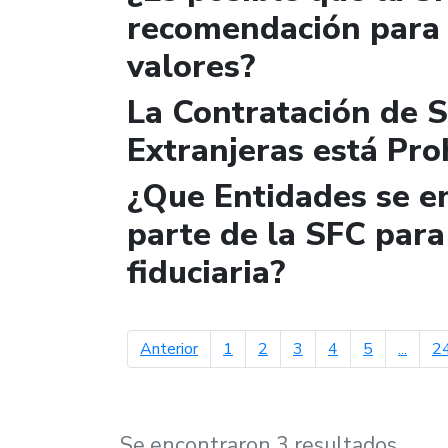
recomendación para 
valores?
La Contratación de 
Extranjeras está Pro
¿Que Entidades se e
parte de la SFC para 
fiduciaria?
página anterior
Anterior
1
2
3
4
5
...
2
Se encontraron 3 resultados.