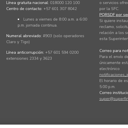
Línea gratuita nacional:
018000 120 100
o servicios ofre
Centro de contacto:
+57 601 307 8042
por la SFC.
PQRSDF por ser
Lunes a viernes de 8:00 a.m. a 6:00
Si quiere instau
p.m. jornada continua.
reclamo, solicit
relación a los s
Numeral abreviado:
#903 (solo operadores
esta Superinten
Claro y Tigo)
Correo para noti
Línea anticorrupción:
+57 601 594 0200
Para el envío de
extensiones 2334 y 3623
únicamente está
electrónico
notificaciones_
El horario de es
5:00 p.m.
Correo instituc
super@superfin