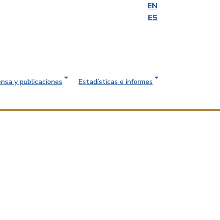
EN
ES
ensa y publicaciones
Estadísticas e informes