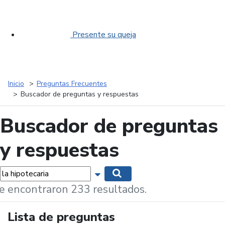
Presente su queja
Inicio
Preguntas Frecuentes
Buscador de preguntas y respuestas
Buscador de preguntas
y respuestas
labras...
Mostrar opciones de búsqueda
Buscar
e encontraron 233 resultados.
Lista de preguntas