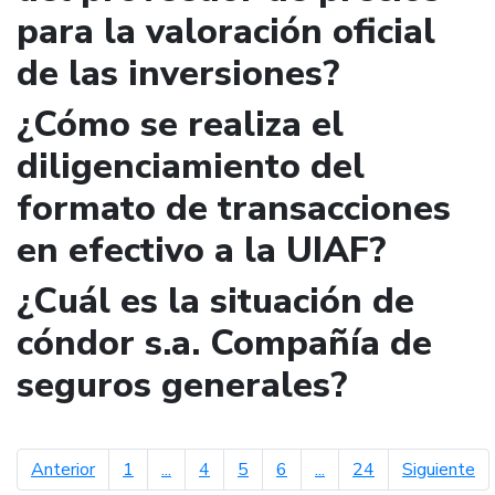
para la valoración oficial
de las inversiones?
¿Cómo se realiza el
diligenciamiento del
formato de transacciones
en efectivo a la UIAF?
¿Cuál es la situación de
cóndor s.a. Compañía de
seguros generales?
página anterior
pá
Anterior
1
...
4
5
6
...
24
Siguiente