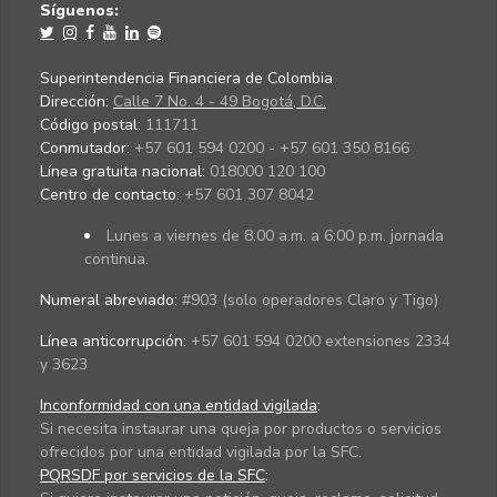
Síguenos:
Superintendencia Financiera de Colombia
Dirección:
Calle 7 No. 4 - 49 Bogotá, D.C.
Código postal:
111711
Conmutador:
+57 601 594 0200 - +57 601 350 8166
Línea gratuita nacional:
018000 120 100
Centro de contacto:
+57 601 307 8042
Lunes a viernes de 8:00 a.m. a 6:00 p.m. jornada
continua.
Numeral abreviado:
#903 (solo operadores Claro y Tigo)
Línea anticorrupción:
+57 601 594 0200 extensiones 2334
y 3623
Inconformidad con una entidad vigilada
:
Si necesita instaurar una queja por productos o servicios
ofrecidos por una entidad vigilada por la SFC.
PQRSDF por servicios de la SFC
: