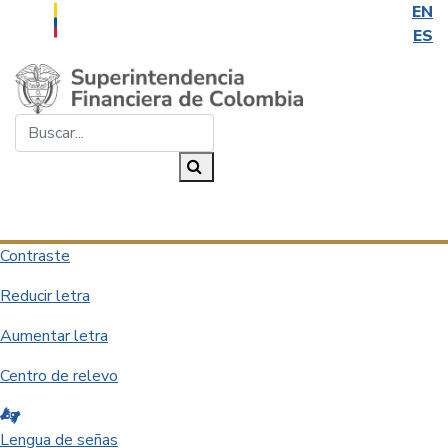
EN
ES
Saltar al contenido principal
Buscar...
Buscar
Desplegar navegación
Contraste
Reducir letra
Aumentar letra
Centro de relevo
Lengua de señas