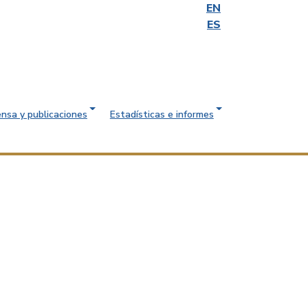
EN
ES
ensa y publicaciones
Estadísticas e informes