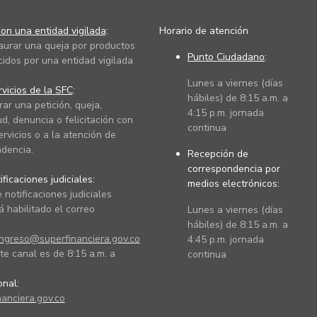
on una entidad vigilada
:
Horario de atención
taurar una queja por productos
Punto Ciudadano
:
cidos por una entidad vigilada
Lunes a viernes (días
vicios de la SFC
:
hábiles) de 8:15 a.m. a
rar una petición, queja,
4:15 p.m. jornada
ud, denuncia o felicitación con
continua
ervicios o a la atención de
dencia.
Recepción de
correspondencia por
ficaciones judiciales:
medios electrónicos:
 notificaciones judiciales
 habilitado el correo
Lunes a viernes (días
hábiles) de 8:15 a.m. a
ingreso@superfinanciera.gov.co
4:45 p.m. jornada
te canal es de 8:15 a.m. a
continua
ional:
anciera.gov.co