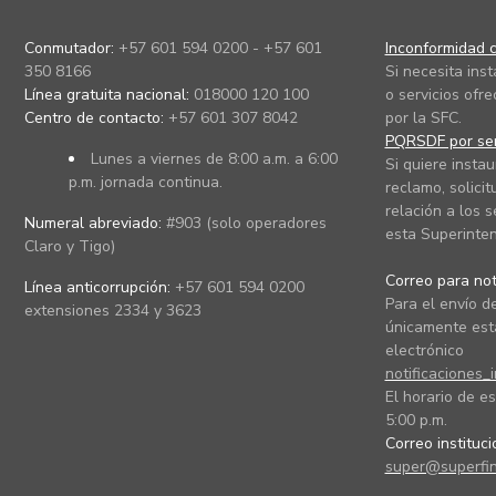
Conmutador:
+57 601 594 0200 - +57 601
Inconformidad c
350 8166
Si necesita ins
Línea gratuita nacional:
018000 120 100
o servicios ofre
Centro de contacto:
+57 601 307 8042
por la SFC.
PQRSDF por ser
Lunes a viernes de 8:00 a.m. a 6:00
Si quiere instau
p.m. jornada continua.
reclamo, solicit
relación a los s
Numeral abreviado:
#903 (solo operadores
esta Superinten
Claro y Tigo)
Correo para noti
Línea anticorrupción:
+57 601 594 0200
Para el envío de
extensiones 2334 y 3623
únicamente está
electrónico
notificaciones_
El horario de es
5:00 p.m.
Correo instituc
super@superfin