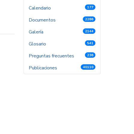
Calendario
177
Documentos
2286
Galería
2144
Glosario
541
Preguntas frecuentes
236
Publicaciones
40110