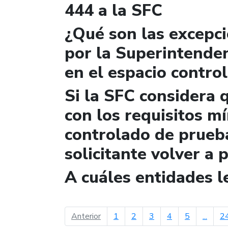
444 a la SFC
¿Qué son las excepc
por la Superintende
en el espacio contro
Si la SFC considera 
con los requisitos m
controlado de prueb
solicitante volver a 
A cuáles entidades 
página anterior
Anterior
1
2
3
4
5
...
2