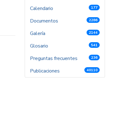
Calendario
177
Documentos
2286
Galería
2144
Glosario
541
Preguntas frecuentes
236
Publicaciones
40110