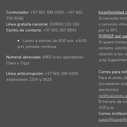
Conmutador:
+57 601 594 0200 - +57 601
Inconformidad c
350 8166
Si necesita ins
Línea gratuita nacional:
018000 120 100
o servicios ofre
Centro de contacto:
+57 601 307 8042
por la SFC.
PQRSDF por ser
Lunes a viernes de 8:00 a.m. a 6:00
Si quiere instau
p.m. jornada continua.
reclamo, solicit
relación a los s
Numeral abreviado:
#903 (solo operadores
esta Superinten
Claro y Tigo)
Correo para noti
Línea anticorrupción:
+57 601 594 0200
Para el envío de
extensiones 2334 y 3623
únicamente está
electrónico
notificaciones_
El horario de es
5:00 p.m.
Correo instituc
super@superfin