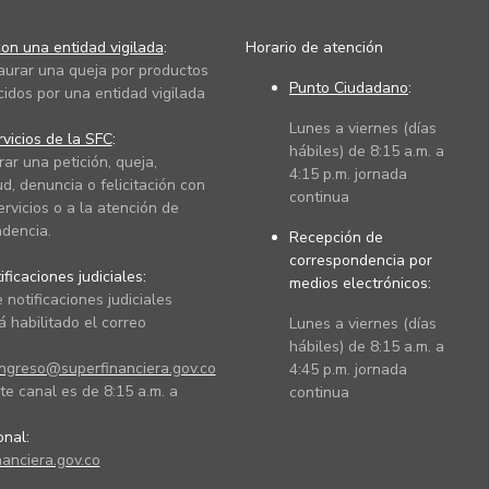
on una entidad vigilada
:
Horario de atención
taurar una queja por productos
Punto Ciudadano
:
cidos por una entidad vigilada
Lunes a viernes (días
vicios de la SFC
:
hábiles) de 8:15 a.m. a
rar una petición, queja,
4:15 p.m. jornada
ud, denuncia o felicitación con
continua
ervicios o a la atención de
dencia.
Recepción de
correspondencia por
ficaciones judiciales:
medios electrónicos:
 notificaciones judiciales
 habilitado el correo
Lunes a viernes (días
hábiles) de 8:15 a.m. a
ingreso@superfinanciera.gov.co
4:45 p.m. jornada
te canal es de 8:15 a.m. a
continua
ional:
anciera.gov.co