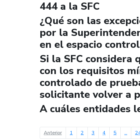
444 a la SFC
¿Qué son las excepc
por la Superintende
en el espacio contro
Si la SFC considera 
con los requisitos m
controlado de prueb
solicitante volver a 
A cuáles entidades 
página anterior
Anterior
1
2
3
4
5
...
2