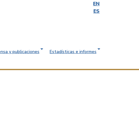
EN
ES
ensa y publicaciones
Estadísticas e informes