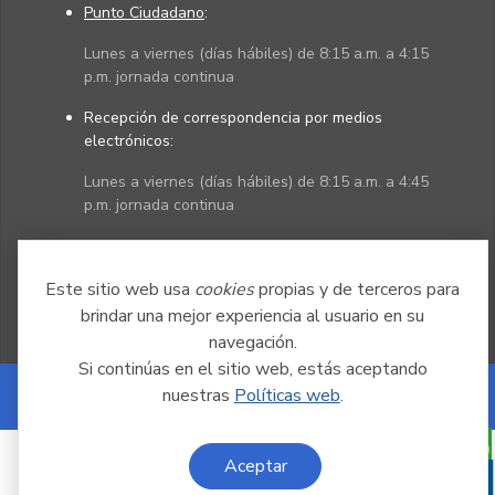
Punto Ciudadano
:
Lunes a viernes (días hábiles) de 8:15 a.m. a 4:15
p.m. jornada continua
Recepción de correspondencia por medios
electrónicos:
Lunes a viernes (días hábiles) de 8:15 a.m. a 4:45
p.m. jornada continua
Políticas
Mapa del sitio
Este sitio web usa
cookies
propias y de terceros para
brindar una mejor experiencia al usuario en su
navegación.
Si continúas en el sitio web, estás aceptando
nuestras
Políticas web
.
Powered by Nexura
Aceptar