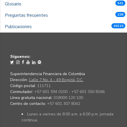
Glosario
541
Preguntas frecuentes
236
Publicaciones
40110
Síguenos:
Superintendencia Financiera de Colombia
Dirección:
Calle 7 No. 4 - 49 Bogotá, D.C.
Código postal:
111711
Conmutador:
+57 601 594 0200 - +57 601 350 8166
Línea gratuita nacional:
018000 120 100
Centro de contacto:
+57 601 307 8042
Lunes a viernes de 8:00 a.m. a 6:00 p.m. jornada
continua.