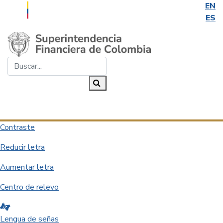
EN
ES
Saltar al contenido principal
Buscar...
Buscar
Desplegar navegación
Contraste
Reducir letra
Aumentar letra
Centro de relevo
Lengua de señas