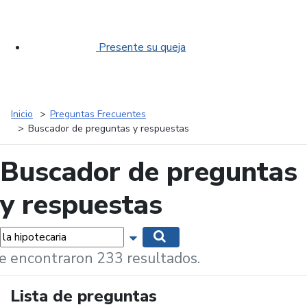
Presente su queja
Inicio
Preguntas Frecuentes
Buscador de preguntas y respuestas
Buscador de preguntas
y respuestas
labras...
Mostrar opciones de búsqueda
Buscar
e encontraron 233 resultados.
Lista de preguntas