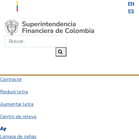
EN
ES
Saltar al contenido principal
Buscar...
Buscar
Desplegar navegación
Contraste
Reducir letra
Aumentar letra
Centro de relevo
Lengua de señas