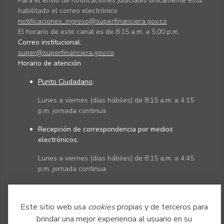
Para el envío de notificaciones judiciales únicamente está
habilitado el correo electrónico
notificaciones_ingreso@superfinanciera.gov.co
El horario de este canal es de 8:15 a.m. a 5:00 p.m.
Correo institucional:
super@superfinanciera.gov.co
Horario de atención
Punto Ciudadano
:
Lunes a viernes (días hábiles) de 8:15 a.m. a 4:15
p.m. jornada continua
Recepción de correspondencia por medios
electrónicos:
Lunes a viernes (días hábiles) de 8:15 a.m. a 4:45
p.m. jornada continua
Políticas
Mapa del sitio
Este sitio web usa
cookies
propias y de terceros para
brindar una mejor experiencia al usuario en su