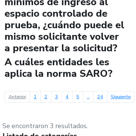
mínimos de ingreso al
espacio controlado de
prueba, ¿cuándo puede el
mismo solicitante volver
a presentar la solicitud?
A cuáles entidades les
aplica la norma SARO?
página anterior
pá
Anterior
1
2
3
4
5
...
24
Siguiente
Se encontraron 3 resultados.