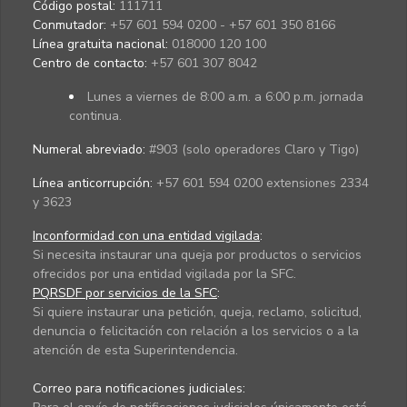
Código postal:
111711
Conmutador:
+57 601 594 0200 - +57 601 350 8166
Línea gratuita nacional:
018000 120 100
Centro de contacto:
+57 601 307 8042
Lunes a viernes de 8:00 a.m. a 6:00 p.m. jornada
continua.
Numeral abreviado:
#903 (solo operadores Claro y Tigo)
Línea anticorrupción:
+57 601 594 0200 extensiones 2334
y 3623
Inconformidad con una entidad vigilada
:
Si necesita instaurar una queja por productos o servicios
ofrecidos por una entidad vigilada por la SFC.
PQRSDF por servicios de la SFC
:
Si quiere instaurar una petición, queja, reclamo, solicitud,
denuncia o felicitación con relación a los servicios o a la
atención de esta Superintendencia.
Correo para notificaciones judiciales: