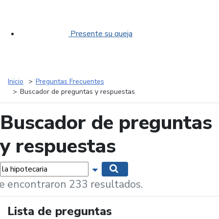
Presente su queja
Inicio
Preguntas Frecuentes
Buscador de preguntas y respuestas
Buscador de preguntas
y respuestas
labras...
Mostrar opciones de búsqueda
Buscar
e encontraron 233 resultados.
Lista de preguntas