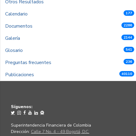
Otros Resultados
Calendario
177
Documentos
2286
Galería
2144
Glosario
541
Preguntas frecuentes
236
Publicaciones
40110
Síguenos:
Superintendencia Financiera de Colombia
Dirección:
Calle 7 No. 4 - 49 Bogotá, D.C.