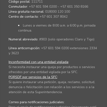
Código postal:
111711
Conmutador:
+57 601 594 0200 - +57 601 350 8166
Línea gratuita nacional:
018000 120 100
Centro de contacto:
+57 601 307 8042
Lunes a viernes de 8:00 a.m. a 6:00 p.m. jornada
continua.
Numeral abreviado:
#903 (solo operadores Claro y Tigo)
Línea anticorrupción:
+57 601 594 0200 extensiones 2334
y 3623
Inconformidad con una entidad vigilada
:
Si necesita instaurar una queja por productos o servicios
ofrecidos por una entidad vigilada por la SFC.
PQRSDF por servicios de la SFC
:
Si quiere instaurar una petición, queja, reclamo, solicitud,
denuncia o felicitación con relación a los servicios o a la
atención de esta Superintendencia.
Correo para notificaciones judiciales: