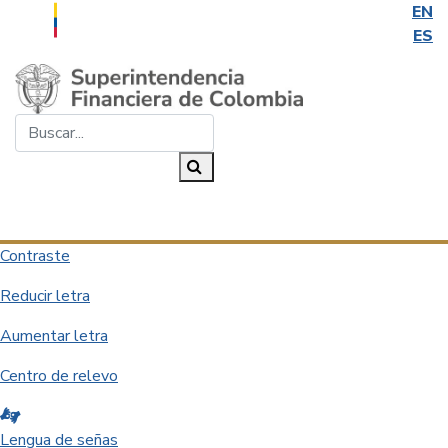
EN
ES
Saltar al contenido principal
Buscar...
Buscar
Desplegar navegación
Contraste
Reducir letra
Aumentar letra
Centro de relevo
Lengua de señas