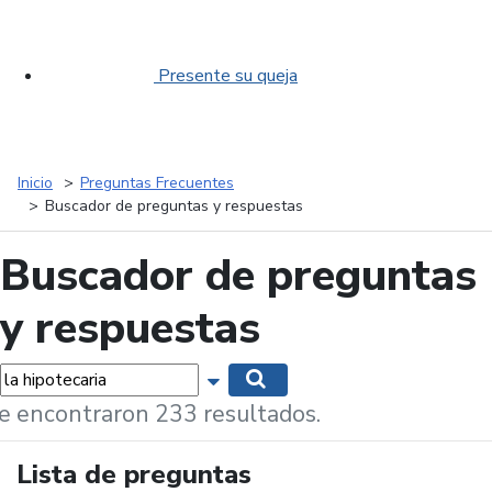
Presente su queja
Inicio
Preguntas Frecuentes
Buscador de preguntas y respuestas
Buscador de preguntas
y respuestas
labras...
Mostrar opciones de búsqueda
Buscar
e encontraron 233 resultados.
Lista de preguntas