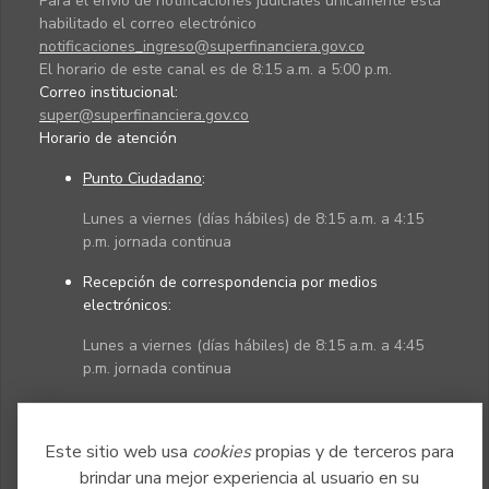
Para el envío de notificaciones judiciales únicamente está
habilitado el correo electrónico
notificaciones_ingreso@superfinanciera.gov.co
El horario de este canal es de 8:15 a.m. a 5:00 p.m.
Correo institucional:
super@superfinanciera.gov.co
Horario de atención
Punto Ciudadano
:
Lunes a viernes (días hábiles) de 8:15 a.m. a 4:15
p.m. jornada continua
Recepción de correspondencia por medios
electrónicos:
Lunes a viernes (días hábiles) de 8:15 a.m. a 4:45
p.m. jornada continua
Políticas
Mapa del sitio
Este sitio web usa
cookies
propias y de terceros para
brindar una mejor experiencia al usuario en su