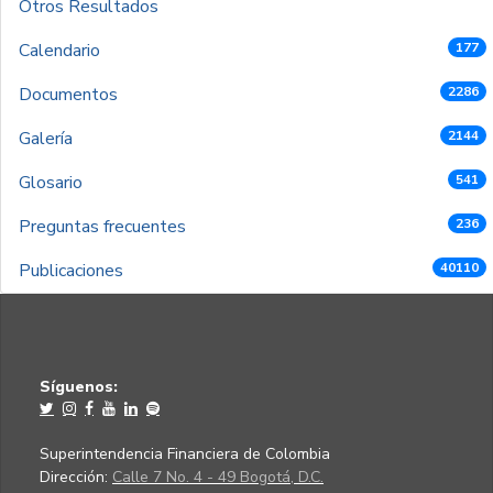
Otros Resultados
Calendario
177
Documentos
2286
Galería
2144
Glosario
541
Preguntas frecuentes
236
Publicaciones
40110
Síguenos:
Superintendencia Financiera de Colombia
Dirección:
Calle 7 No. 4 - 49 Bogotá, D.C.