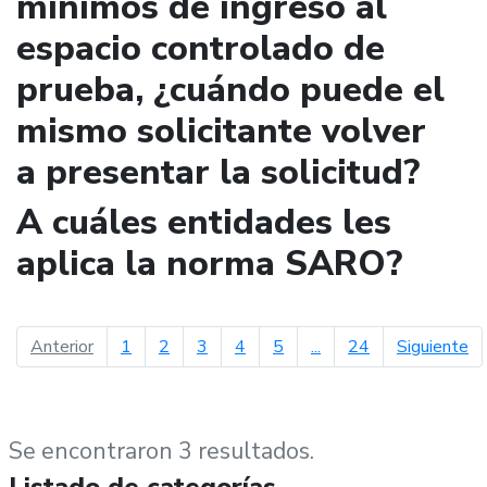
mínimos de ingreso al
espacio controlado de
prueba, ¿cuándo puede el
mismo solicitante volver
a presentar la solicitud?
A cuáles entidades les
aplica la norma SARO?
página anterior
pá
Anterior
1
2
3
4
5
...
24
Siguiente
Se encontraron 3 resultados.