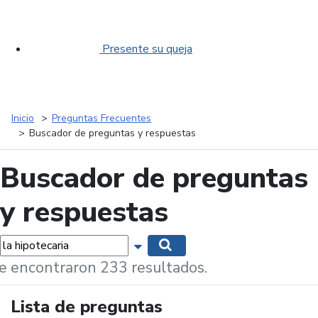
Presente su queja
Inicio
Preguntas Frecuentes
Buscador de preguntas y respuestas
Buscador de preguntas
y respuestas
labras...
Mostrar opciones de búsqueda
Buscar
e encontraron 233 resultados.
Lista de preguntas