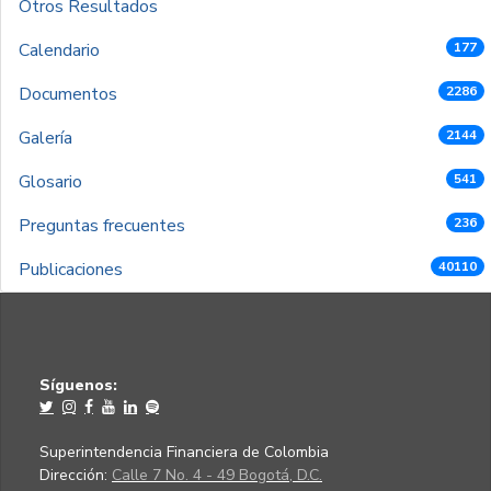
Otros Resultados
Calendario
177
Documentos
2286
Galería
2144
Glosario
541
Preguntas frecuentes
236
Publicaciones
40110
Síguenos:
Superintendencia Financiera de Colombia
Dirección:
Calle 7 No. 4 - 49 Bogotá, D.C.