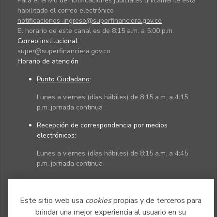
Para el envío de notificaciones judiciales únicamente está
habilitado el correo electrónico
notificaciones_ingreso@superfinanciera.gov.co
El horario de este canal es de 8:15 a.m. a 5:00 p.m.
Correo institucional:
super@superfinanciera.gov.co
Horario de atención
Punto Ciudadano
:
Lunes a viernes (días hábiles) de 8:15 a.m. a 4:15
p.m. jornada continua
Recepción de correspondencia por medios
electrónicos:
Lunes a viernes (días hábiles) de 8:15 a.m. a 4:45
p.m. jornada continua
Políticas
Mapa del sitio
Este sitio web usa
cookies
propias y de terceros para
brindar una mejor experiencia al usuario en su