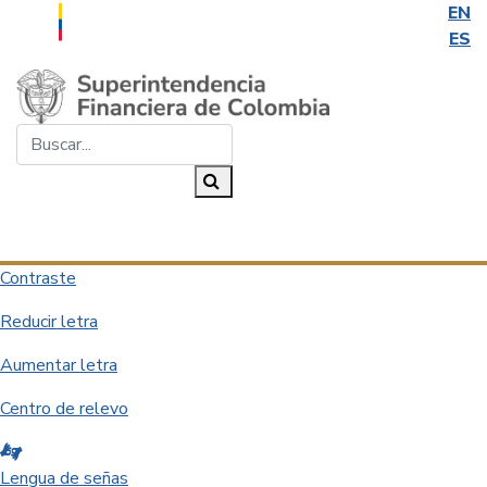
EN
ES
Saltar al contenido principal
Buscar...
Buscar
Desplegar navegación
Contraste
Reducir letra
Aumentar letra
Centro de relevo
Lengua de señas