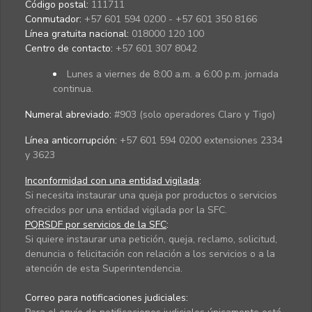
Código postal:
111711
Conmutador:
+57 601 594 0200 - +57 601 350 8166
Línea gratuita nacional:
018000 120 100
Centro de contacto:
+57 601 307 8042
Lunes a viernes de 8:00 a.m. a 6:00 p.m. jornada
continua.
Numeral abreviado:
#903 (solo operadores Claro y Tigo)
Línea anticorrupción:
+57 601 594 0200 extensiones 2334
y 3623
Inconformidad con una entidad vigilada
:
Si necesita instaurar una queja por productos o servicios
ofrecidos por una entidad vigilada por la SFC.
PQRSDF por servicios de la SFC
:
Si quiere instaurar una petición, queja, reclamo, solicitud,
denuncia o felicitación con relación a los servicios o a la
atención de esta Superintendencia.
Correo para notificaciones judiciales: