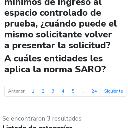
mínimos de ingreso al
espacio controlado de
prueba, ¿cuándo puede el
mismo solicitante volver
a presentar la solicitud?
A cuáles entidades les
aplica la norma SARO?
página anterior
pá
Anterior
1
2
3
4
5
...
24
Siguiente
Se encontraron 3 resultados.