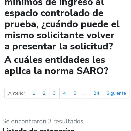
mínimos de ingreso al
espacio controlado de
prueba, ¿cuándo puede el
mismo solicitante volver
a presentar la solicitud?
A cuáles entidades les
aplica la norma SARO?
página anterior
pá
Anterior
1
2
3
4
5
...
24
Siguiente
Se encontraron 3 resultados.