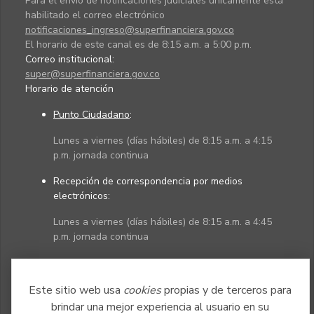
Para el envío de notificaciones judiciales únicamente está
habilitado el correo electrónico
notificaciones_ingreso@superfinanciera.gov.co
El horario de este canal es de 8:15 a.m. a 5:00 p.m.
Correo institucional:
super@superfinanciera.gov.co
Horario de atención
Punto Ciudadano
:
Lunes a viernes (días hábiles) de 8:15 a.m. a 4:15
p.m. jornada continua
Recepción de correspondencia por medios
electrónicos:
Lunes a viernes (días hábiles) de 8:15 a.m. a 4:45
p.m. jornada continua
Políticas
Mapa del sitio
Este sitio web usa
cookies
propias y de terceros para
brindar una mejor experiencia al usuario en su