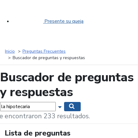
Presente su queja
Inicio
Preguntas Frecuentes
Buscador de preguntas y respuestas
Buscador de preguntas
y respuestas
labras...
Mostrar opciones de búsqueda
Buscar
e encontraron 233 resultados.
Lista de preguntas