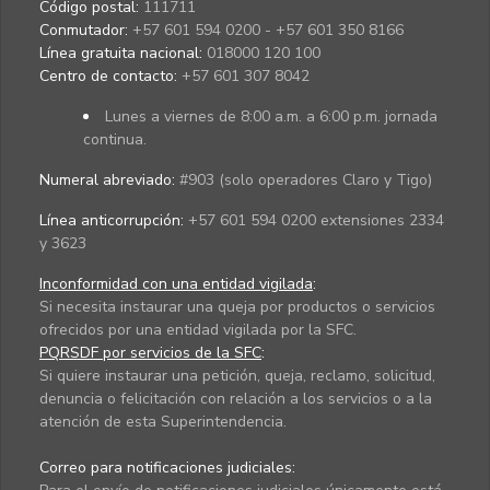
Código postal:
111711
Conmutador:
+57 601 594 0200 - +57 601 350 8166
Línea gratuita nacional:
018000 120 100
Centro de contacto:
+57 601 307 8042
Lunes a viernes de 8:00 a.m. a 6:00 p.m. jornada
continua.
Numeral abreviado:
#903 (solo operadores Claro y Tigo)
Línea anticorrupción:
+57 601 594 0200 extensiones 2334
y 3623
Inconformidad con una entidad vigilada
:
Si necesita instaurar una queja por productos o servicios
ofrecidos por una entidad vigilada por la SFC.
PQRSDF por servicios de la SFC
:
Si quiere instaurar una petición, queja, reclamo, solicitud,
denuncia o felicitación con relación a los servicios o a la
atención de esta Superintendencia.
Correo para notificaciones judiciales: