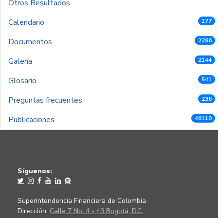
Otros Resultados
Calendario
177
Documentos
2286
Galería
2144
Glosario
541
Preguntas frecuentes
236
Publicaciones
40110
Síguenos:
Superintendencia Financiera de Colombia
Dirección:
Calle 7 No. 4 - 49 Bogotá, D.C.