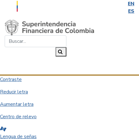
EN
ES
Saltar al contenido principal
Buscar...
Buscar
Desplegar navegación
Contraste
Reducir letra
Aumentar letra
Centro de relevo
Lengua de señas