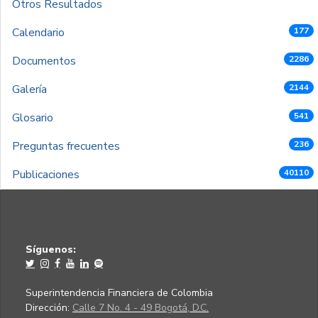
Otros Resultados
Calendario
177
Documentos
2286
Galería
2144
Glosario
541
Preguntas frecuentes
236
Publicaciones
40110
Síguenos:
Superintendencia Financiera de Colombia
Dirección:
Calle 7 No. 4 - 49 Bogotá, D.C.