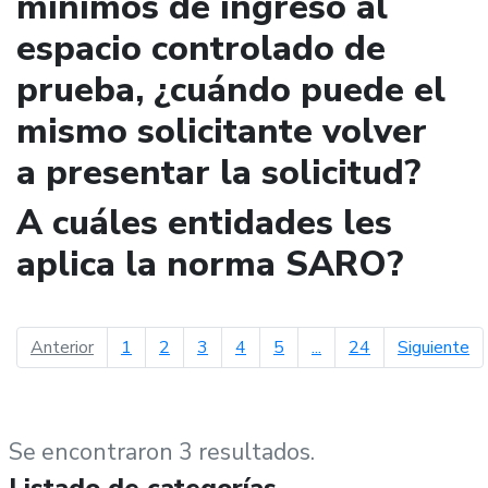
mínimos de ingreso al
espacio controlado de
prueba, ¿cuándo puede el
mismo solicitante volver
a presentar la solicitud?
A cuáles entidades les
aplica la norma SARO?
página anterior
pá
Anterior
1
2
3
4
5
...
24
Siguiente
Se encontraron 3 resultados.