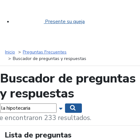
Presente su queja
Inicio
Preguntas Frecuentes
Buscador de preguntas y respuestas
Buscador de preguntas
y respuestas
labras...
Mostrar opciones de búsqueda
Buscar
e encontraron 233 resultados.
Lista de preguntas