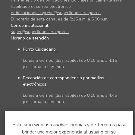
Para el envío de notificaciones judiciales únicamente está
habilitado el correo electrónico
notificaciones_ingreso@superfinanciera.gov.co
El horario de este canal es de 8:15 a.m. a 5:00 p.m.
Correo institucional:
super@superfinanciera.gov.co
Horario de atención
Punto Ciudadano
:
Lunes a viernes (días hábiles) de 8:15 a.m. a 4:15
p.m. jornada continua
Recepción de correspondencia por medios
electrónicos:
Lunes a viernes (días hábiles) de 8:15 a.m. a 4:45
p.m. jornada continua
Políticas
Mapa del sitio
Este sitio web usa
cookies
propias y de terceros para
brindar una mejor experiencia al usuario en su