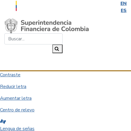
EN
ES
Saltar al contenido principal
Buscar...
Buscar
Desplegar navegación
Contraste
Reducir letra
Aumentar letra
Centro de relevo
Lengua de señas