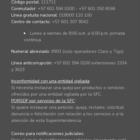
Código postal:
111711
Conmutador:
+57 601 594 0200 - +57 601 350 8166
Línea gratuita nacional:
018000 120 100
Centro de contacto:
+57 601 307 8042
Lunes a viernes de 8:00 a.m. a 6:00 p.m. jornada
continua.
Numeral abreviado:
#903 (solo operadores Claro y Tigo)
Línea anticorrupción:
+57 601 594 0200 extensiones 2334
y 3623
Inconformidad con una entidad vigilada
:
Si necesita instaurar una queja por productos o servicios
ofrecidos por una entidad vigilada por la SFC.
PQRSDF por servicios de la SFC
:
Si quiere instaurar una petición, queja, reclamo, solicitud,
denuncia o felicitación con relación a los servicios o a la
atención de esta Superintendencia.
Correo para notificaciones judiciales: