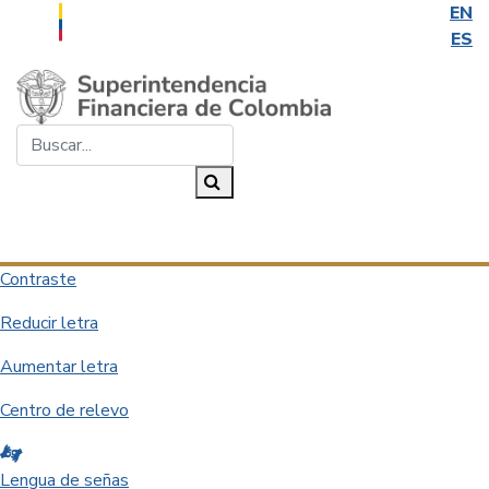
EN
ES
Saltar al contenido principal
Buscar...
Buscar
Desplegar navegación
Contraste
Reducir letra
Aumentar letra
Centro de relevo
Lengua de señas