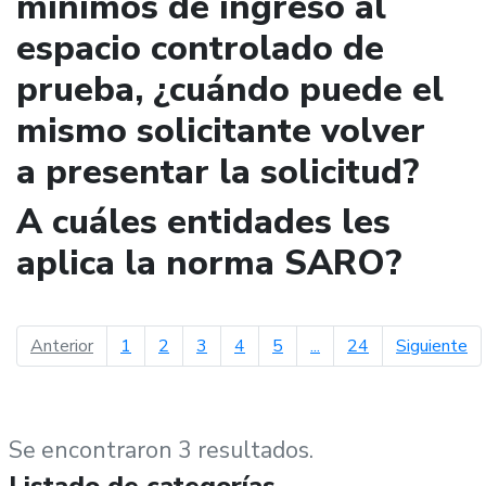
mínimos de ingreso al
espacio controlado de
prueba, ¿cuándo puede el
mismo solicitante volver
a presentar la solicitud?
A cuáles entidades les
aplica la norma SARO?
página anterior
pá
Anterior
1
2
3
4
5
...
24
Siguiente
Se encontraron 3 resultados.