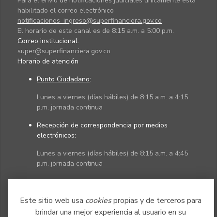
Para el envío de notificaciones judiciales únicamente está
habilitado el correo electrónico
notificaciones_ingreso@superfinanciera.gov.co
El horario de este canal es de 8:15 a.m. a 5:00 p.m.
Correo institucional:
super@superfinanciera.gov.co
Horario de atención
Punto Ciudadano
:
Lunes a viernes (días hábiles) de 8:15 a.m. a 4:15
p.m. jornada continua
Recepción de correspondencia por medios
electrónicos:
Lunes a viernes (días hábiles) de 8:15 a.m. a 4:45
p.m. jornada continua
Políticas
Mapa del sitio
Este sitio web usa
cookies
propias y de terceros para
brindar una mejor experiencia al usuario en su