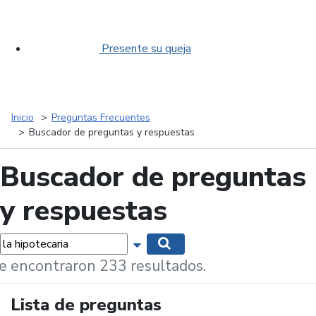
Presente su queja
Inicio
Preguntas Frecuentes
Buscador de preguntas y respuestas
Buscador de preguntas
y respuestas
labras...
Mostrar opciones de búsqueda
Buscar
e encontraron 233 resultados.
Lista de preguntas