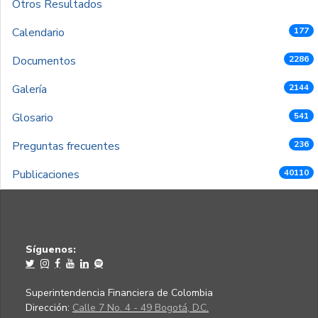
Otros Resultados
Calendario
177
Documentos
2286
Galería
2144
Glosario
541
Preguntas frecuentes
236
Publicaciones
40110
Síguenos:
Superintendencia Financiera de Colombia
Dirección:
Calle 7 No. 4 - 49 Bogotá, D.C.