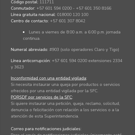
Código postal:
111711
Conmutador:
+57 601 594 0200 - +57 601 350 8166
Línea gratuita nacional:
018000 120 100
Centro de contacto:
+57 601 307 8042
Lunes a viernes de 8:00 a.m. a 6:00 p.m. jornada
continua.
Numeral abreviado:
#903 (solo operadores Claro y Tigo)
Línea anticorrupción:
+57 601 594 0200 extensiones 2334
y 3623
Inconformidad con una entidad vigilada
:
Si necesita instaurar una queja por productos o servicios
ofrecidos por una entidad vigilada por la SFC.
PQRSDF por servicios de la SFC
:
Si quiere instaurar una petición, queja, reclamo, solicitud,
denuncia o felicitación con relación a los servicios o a la
atención de esta Superintendencia.
Correo para notificaciones judiciales: