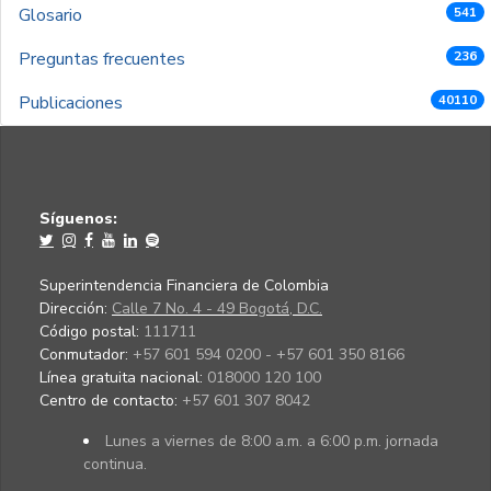
Glosario
541
Preguntas frecuentes
236
Publicaciones
40110
Síguenos:
Superintendencia Financiera de Colombia
Dirección:
Calle 7 No. 4 - 49 Bogotá, D.C.
Código postal:
111711
Conmutador:
+57 601 594 0200 - +57 601 350 8166
Línea gratuita nacional:
018000 120 100
Centro de contacto:
+57 601 307 8042
Lunes a viernes de 8:00 a.m. a 6:00 p.m. jornada
continua.