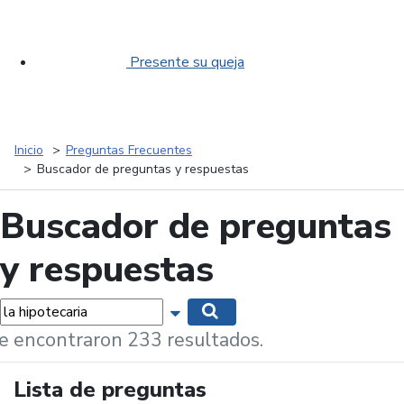
Presente su queja
Inicio
Preguntas Frecuentes
Buscador de preguntas y respuestas
Buscador de preguntas
y respuestas
labras...
Mostrar opciones de búsqueda
Buscar
e encontraron 233 resultados.
Lista de preguntas