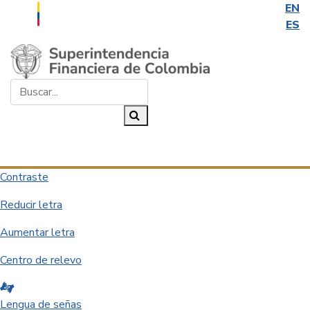
EN
ES
Saltar al contenido principal
Buscar...
Buscar
Desplegar navegación
Contraste
Reducir letra
Aumentar letra
Centro de relevo
Lengua de señas