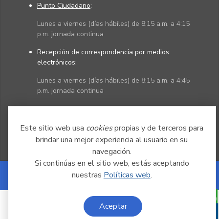
Punto Ciudadano
:
Lunes a viernes (días hábiles) de 8:15 a.m. a 4:15
p.m. jornada continua
Recepción de correspondencia por medios
electrónicos:
Lunes a viernes (días hábiles) de 8:15 a.m. a 4:45
p.m. jornada continua
Políticas
Mapa del sitio
Este sitio web usa
cookies
propias y de terceros para
brindar una mejor experiencia al usuario en su
navegación.
Si continúas en el sitio web, estás aceptando
nuestras
Políticas web
.
Powered by Nexura
Aceptar