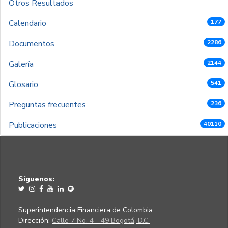
Otros Resultados
Calendario
177
Documentos
2286
Galería
2144
Glosario
541
Preguntas frecuentes
236
Publicaciones
40110
Síguenos:
Superintendencia Financiera de Colombia
Dirección:
Calle 7 No. 4 - 49 Bogotá, D.C.