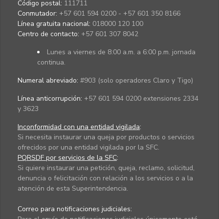
Código postal:
111711
Conmutador:
+57 601 594 0200 - +57 601 350 8166
Línea gratuita nacional:
018000 120 100
Centro de contacto:
+57 601 307 8042
Lunes a viernes de 8:00 a.m. a 6:00 p.m. jornada
continua.
Numeral abreviado:
#903 (solo operadores Claro y Tigo)
Línea anticorrupción:
+57 601 594 0200 extensiones 2334
y 3623
Inconformidad con una entidad vigilada
:
Si necesita instaurar una queja por productos o servicios
ofrecidos por una entidad vigilada por la SFC.
PQRSDF por servicios de la SFC
:
Si quiere instaurar una petición, queja, reclamo, solicitud,
denuncia o felicitación con relación a los servicios o a la
atención de esta Superintendencia.
Correo para notificaciones judiciales: