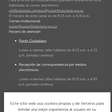
Para el envío de notificaciones judiciales únicamente está
habilitado el correo electrónico
notificaciones_ingreso@superfinanciera.gov.co
El horario de este canal es de 8:15 a.m. a 5:00 p.m.
Correo institucional:
super@superfinanciera.gov.co
Horario de atención
Punto Ciudadano
:
Lunes a viernes (días hábiles) de 8:15 a.m. a 4:15
p.m. jornada continua
Recepción de correspondencia por medios
electrónicos:
Lunes a viernes (días hábiles) de 8:15 a.m. a 4:45
p.m. jornada continua
Políticas
Mapa del sitio
Este sitio web usa
cookies
propias y de terceros para
brindar una mejor experiencia al usuario en su