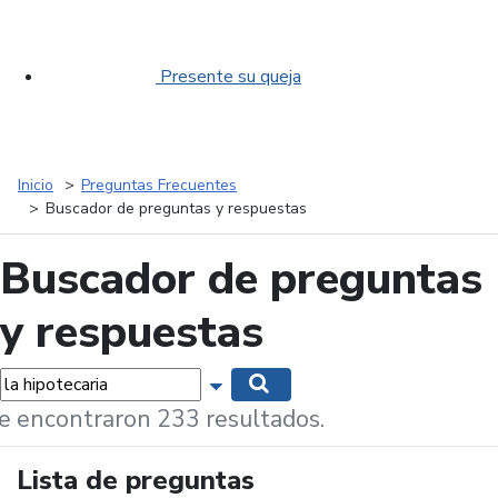
Presente su queja
Inicio
Preguntas Frecuentes
Buscador de preguntas y respuestas
Buscador de preguntas
y respuestas
labras...
Mostrar opciones de búsqueda
Buscar
e encontraron 233 resultados.
Lista de preguntas