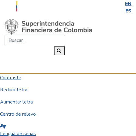
EN
ES
Saltar al contenido principal
Buscar...
Buscar
Desplegar navegación
Contraste
Reducir letra
Aumentar letra
Centro de relevo
Lengua de señas