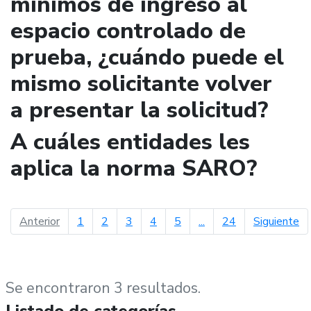
mínimos de ingreso al
espacio controlado de
prueba, ¿cuándo puede el
mismo solicitante volver
a presentar la solicitud?
A cuáles entidades les
aplica la norma SARO?
página anterior
pá
Anterior
1
2
3
4
5
...
24
Siguiente
Se encontraron 3 resultados.