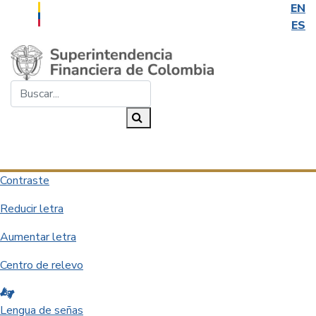
EN
ES
Saltar al contenido principal
Buscar...
Buscar
Desplegar navegación
Contraste
Reducir letra
Aumentar letra
Centro de relevo
Lengua de señas