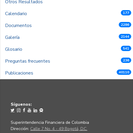
Otros Resultados
Calendario
177
Documentos
2286
Galería
2144
Glosario
541
Preguntas frecuentes
236
Publicaciones
40110
Síguenos:
Superintendencia Financiera de Colombia
Dirección:
Calle 7 No. 4 - 49 Bogotá, D.C.