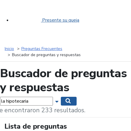
Presente su queja
Inicio
Preguntas Frecuentes
Buscador de preguntas y respuestas
Buscador de preguntas
y respuestas
labras...
Mostrar opciones de búsqueda
Buscar
e encontraron 233 resultados.
Lista de preguntas