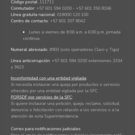
Código postal:
111711
Conmutador:
+57 601 594 0200 - +57 601 350 8166
Línea gratuita nacional:
018000 120 100
Centro de contacto:
+57 601 307 8042
Lunes a viernes de 8:00 a.m. a 6:00 p.m. jornada
continua.
Numeral abreviado:
#903 (solo operadores Claro y Tigo)
Línea anticorrupción:
+57 601 594 0200 extensiones 2334
y 3623
Inconformidad con una entidad vigilada
:
Si necesita instaurar una queja por productos o servicios
ofrecidos por una entidad vigilada por la SFC.
PQRSDF por servicios de la SFC
:
Si quiere instaurar una petición, queja, reclamo, solicitud,
denuncia o felicitación con relación a los servicios o a la
atención de esta Superintendencia.
Correo para notificaciones judiciales: