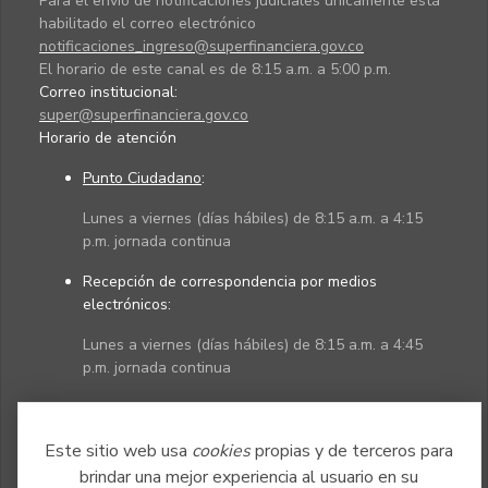
Para el envío de notificaciones judiciales únicamente está
habilitado el correo electrónico
notificaciones_ingreso@superfinanciera.gov.co
El horario de este canal es de 8:15 a.m. a 5:00 p.m.
Correo institucional:
super@superfinanciera.gov.co
Horario de atención
Punto Ciudadano
:
Lunes a viernes (días hábiles) de 8:15 a.m. a 4:15
p.m. jornada continua
Recepción de correspondencia por medios
electrónicos:
Lunes a viernes (días hábiles) de 8:15 a.m. a 4:45
p.m. jornada continua
Políticas
Mapa del sitio
Este sitio web usa
cookies
propias y de terceros para
brindar una mejor experiencia al usuario en su