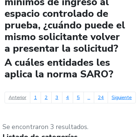
mínimos de ingreso al
espacio controlado de
prueba, ¿cuándo puede el
mismo solicitante volver
a presentar la solicitud?
A cuáles entidades les
aplica la norma SARO?
página anterior
pá
Anterior
1
2
3
4
5
...
24
Siguiente
Se encontraron 3 resultados.