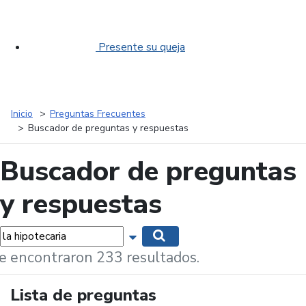
Presente su queja
Inicio
Preguntas Frecuentes
Buscador de preguntas y respuestas
Buscador de preguntas
y respuestas
labras...
Mostrar opciones de búsqueda
Buscar
e encontraron 233 resultados.
Lista de preguntas