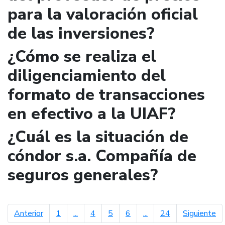
para la valoración oficial
de las inversiones?
¿Cómo se realiza el
diligenciamiento del
formato de transacciones
en efectivo a la UIAF?
¿Cuál es la situación de
cóndor s.a. Compañía de
seguros generales?
página anterior
pá
Anterior
1
...
4
5
6
...
24
Siguiente