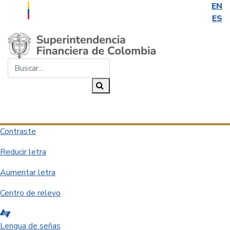
EN
ES
Saltar al contenido principal
Buscar...
Buscar
Desplegar navegación
Contraste
Reducir letra
Aumentar letra
Centro de relevo
Lengua de señas