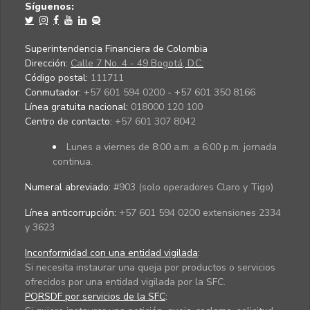
Síguenos:
Superintendencia Financiera de Colombia
Dirección:
Calle 7 No. 4 - 49 Bogotá, D.C.
Código postal:
111711
Conmutador:
+57 601 594 0200 - +57 601 350 8166
Línea gratuita nacional:
018000 120 100
Centro de contacto:
+57 601 307 8042
Lunes a viernes de 8:00 a.m. a 6:00 p.m. jornada
continua.
Numeral abreviado:
#903 (solo operadores Claro y Tigo)
Línea anticorrupción:
+57 601 594 0200 extensiones 2334
y 3623
Inconformidad con una entidad vigilada
:
Si necesita instaurar una queja por productos o servicios
ofrecidos por una entidad vigilada por la SFC.
PQRSDF por servicios de la SFC
: