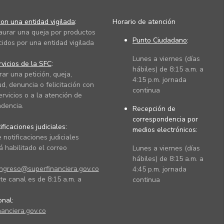
on una entidad vigilada
:
Horario de atención
taurar una queja por productos
Punto Ciudadano
:
cidos por una entidad vigilada
Lunes a viernes (días
vicios de la SFC
:
hábiles) de 8:15 a.m. a
rar una petición, queja,
4:15 p.m. jornada
ud, denuncia o felicitación con
continua
ervicios o a la atención de
dencia.
Recepción de
correspondencia por
ficaciones judiciales:
medios electrónicos:
 notificaciones judiciales
 habilitado el correo
Lunes a viernes (días
hábiles) de 8:15 a.m. a
ingreso@superfinanciera.gov.co
4:45 p.m. jornada
te canal es de 8:15 a.m. a
continua
ional:
anciera.gov.co