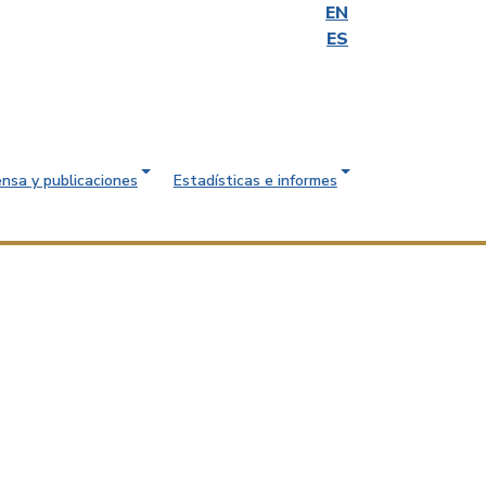
EN
ES
ensa y publicaciones
Estadísticas e informes