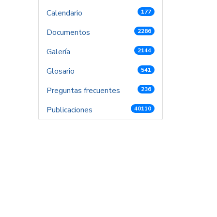
Calendario
177
Documentos
2286
Galería
2144
Glosario
541
Preguntas frecuentes
236
Publicaciones
40110