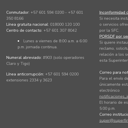
Conmutador:
+57 601 594 0200 - +57 601
Inconformidad c
350 8166
Si necesita ins
Línea gratuita nacional:
018000 120 100
o servicios ofre
Centro de contacto:
+57 601 307 8042
por la SFC.
PQRSDF por ser
Lunes a viernes de 8:00 a.m. a 6:00
Si quiere instau
p.m. jornada continua.
reclamo, solicit
relación a los s
Numeral abreviado:
#903 (solo operadores
esta Superinten
Claro y Tigo)
Correo para noti
Línea anticorrupción:
+57 601 594 0200
Para el envío de
extensiones 2334 y 3623
únicamente está
electrónico
notificaciones_
El horario de es
5:00 p.m.
Correo instituc
super@superfin