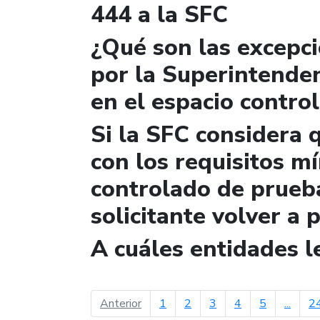
444 a la SFC
¿Qué son las excepc
por la Superintende
en el espacio contro
Si la SFC considera 
con los requisitos m
controlado de prueb
solicitante volver a 
A cuáles entidades 
página anterior
Anterior
1
2
3
4
5
...
2