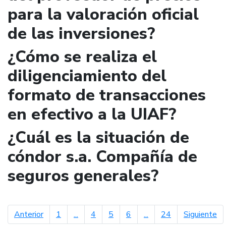
para la valoración oficial
de las inversiones?
¿Cómo se realiza el
diligenciamiento del
formato de transacciones
en efectivo a la UIAF?
¿Cuál es la situación de
cóndor s.a. Compañía de
seguros generales?
página anterior
pá
Anterior
1
...
4
5
6
...
24
Siguiente