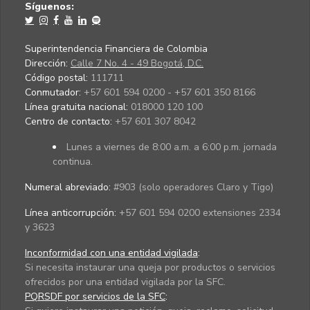
Síguenos:
Superintendencia Financiera de Colombia
Dirección:
Calle 7 No. 4 - 49 Bogotá, D.C.
Código postal:
111711
Conmutador:
+57 601 594 0200 - +57 601 350 8166
Línea gratuita nacional:
018000 120 100
Centro de contacto:
+57 601 307 8042
Lunes a viernes de 8:00 a.m. a 6:00 p.m. jornada
continua.
Numeral abreviado:
#903 (solo operadores Claro y Tigo)
Línea anticorrupción:
+57 601 594 0200 extensiones 2334
y 3623
Inconformidad con una entidad vigilada
:
Si necesita instaurar una queja por productos o servicios
ofrecidos por una entidad vigilada por la SFC.
PQRSDF por servicios de la SFC
: