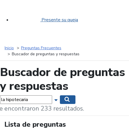
Presente su queja
Inicio
Preguntas Frecuentes
Buscador de preguntas y respuestas
Buscador de preguntas
y respuestas
labras...
Mostrar opciones de búsqueda
Buscar
e encontraron 233 resultados.
Lista de preguntas