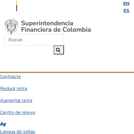
EN
ES
Saltar al contenido principal
Buscar...
Buscar
Desplegar navegación
Contraste
Reducir letra
Aumentar letra
Centro de relevo
Lengua de señas