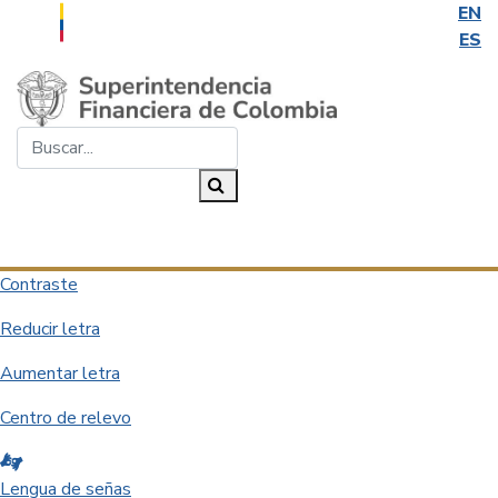
EN
ES
Saltar al contenido principal
Buscar...
Buscar
Desplegar navegación
Contraste
Reducir letra
Aumentar letra
Centro de relevo
Lengua de señas