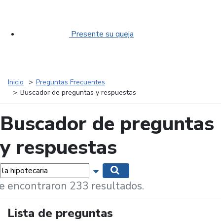
Presente su queja
Inicio
Preguntas Frecuentes
Buscador de preguntas y respuestas
Buscador de preguntas
y respuestas
labras...
Mostrar opciones de búsqueda
Buscar
e encontraron 233 resultados.
Lista de preguntas