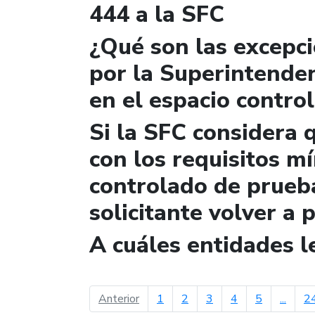
444 a la SFC
¿Qué son las excepc
por la Superintende
en el espacio contro
Si la SFC considera 
con los requisitos m
controlado de prueb
solicitante volver a 
A cuáles entidades 
página anterior
Anterior
1
2
3
4
5
...
2