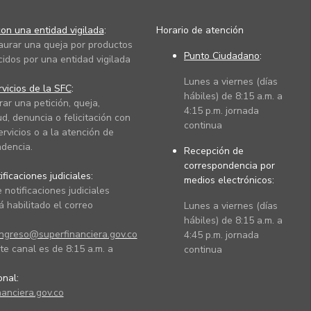
on una entidad vigilada
:
Horario de atención
taurar una queja por productos
Punto Ciudadano
:
cidos por una entidad vigilada
Lunes a viernes (días
vicios de la SFC
:
hábiles) de 8:15 a.m. a
rar una petición, queja,
4:15 p.m. jornada
ud, denuncia o felicitación con
continua
ervicios o a la atención de
dencia.
Recepción de
correspondencia por
ficaciones judiciales:
medios electrónicos:
 notificaciones judiciales
 habilitado el correo
Lunes a viernes (días
hábiles) de 8:15 a.m. a
ingreso@superfinanciera.gov.co
4:45 p.m. jornada
te canal es de 8:15 a.m. a
continua
ional:
anciera.gov.co