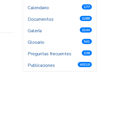
Calendario
177
Documentos
2286
Galería
2144
Glosario
541
Preguntas frecuentes
236
Publicaciones
40110