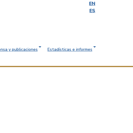
EN
ES
ensa y publicaciones
Estadísticas e informes