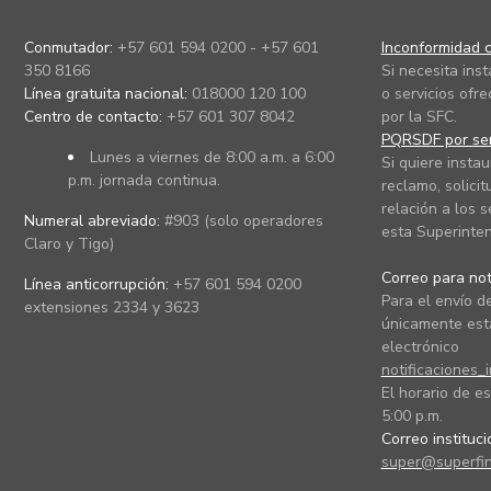
Conmutador:
+57 601 594 0200 - +57 601
Inconformidad c
350 8166
Si necesita ins
Línea gratuita nacional:
018000 120 100
o servicios ofre
Centro de contacto:
+57 601 307 8042
por la SFC.
PQRSDF por ser
Lunes a viernes de 8:00 a.m. a 6:00
Si quiere instau
p.m. jornada continua.
reclamo, solicit
relación a los s
Numeral abreviado:
#903 (solo operadores
esta Superinten
Claro y Tigo)
Correo para noti
Línea anticorrupción:
+57 601 594 0200
Para el envío de
extensiones 2334 y 3623
únicamente está
electrónico
notificaciones_
El horario de es
5:00 p.m.
Correo instituc
super@superfin