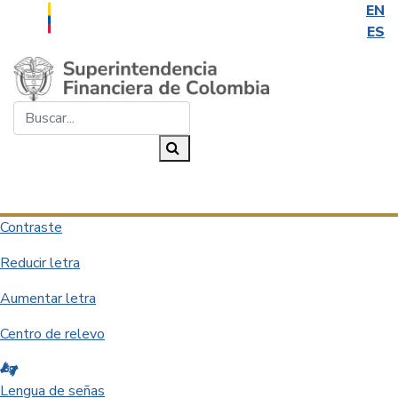
EN
ES
Saltar al contenido principal
Buscar...
Buscar
Desplegar navegación
Contraste
Reducir letra
Aumentar letra
Centro de relevo
Lengua de señas