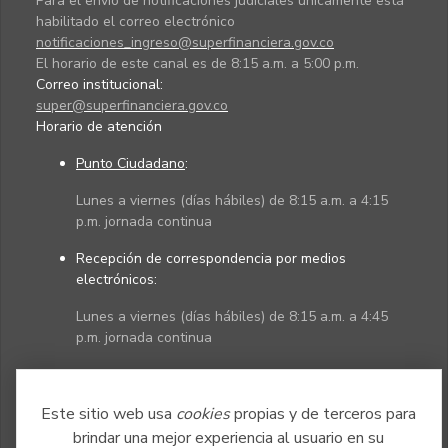
Para el envío de notificaciones judiciales únicamente está
habilitado el correo electrónico
notificaciones_ingreso@superfinanciera.gov.co
El horario de este canal es de 8:15 a.m. a 5:00 p.m.
Correo institucional:
super@superfinanciera.gov.co
Horario de atención
Punto Ciudadano
:
Lunes a viernes (días hábiles) de 8:15 a.m. a 4:15
p.m. jornada continua
Recepción de correspondencia por medios
electrónicos:
Lunes a viernes (días hábiles) de 8:15 a.m. a 4:45
p.m. jornada continua
Políticas
Mapa del sitio
Este sitio web usa
cookies
propias y de terceros para
brindar una mejor experiencia al usuario en su