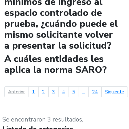
mínimos de ingreso al
espacio controlado de
prueba, ¿cuándo puede el
mismo solicitante volver
a presentar la solicitud?
A cuáles entidades les
aplica la norma SARO?
página anterior
pá
Anterior
1
2
3
4
5
...
24
Siguiente
Se encontraron 3 resultados.