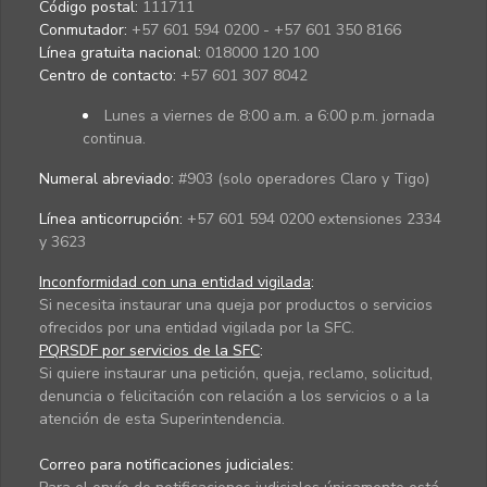
Código postal:
111711
Conmutador:
+57 601 594 0200 - +57 601 350 8166
Línea gratuita nacional:
018000 120 100
Centro de contacto:
+57 601 307 8042
Lunes a viernes de 8:00 a.m. a 6:00 p.m. jornada
continua.
Numeral abreviado:
#903 (solo operadores Claro y Tigo)
Línea anticorrupción:
+57 601 594 0200 extensiones 2334
y 3623
Inconformidad con una entidad vigilada
:
Si necesita instaurar una queja por productos o servicios
ofrecidos por una entidad vigilada por la SFC.
PQRSDF por servicios de la SFC
:
Si quiere instaurar una petición, queja, reclamo, solicitud,
denuncia o felicitación con relación a los servicios o a la
atención de esta Superintendencia.
Correo para notificaciones judiciales: