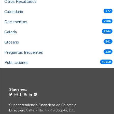
Otros Resultados
Calendario
177
Documentos
2286
Galería
2144
Glosario
541
Preguntas frecuentes
236
Publicaciones
40110
Síguenos:
Superintendencia Financiera de Colombia
Dirección:
Calle 7 No. 4 - 49 Bogotá, D.C.