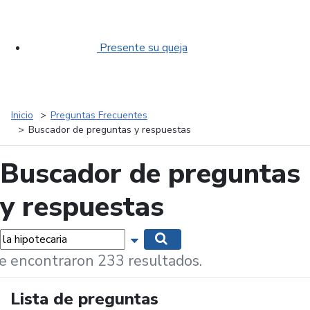
Presente su queja
Inicio
Preguntas Frecuentes
Buscador de preguntas y respuestas
Buscador de preguntas
y respuestas
labras...
Mostrar opciones de búsqueda
Buscar
e encontraron 233 resultados.
Lista de preguntas