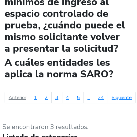
mínimos de ingreso al
espacio controlado de
prueba, ¿cuándo puede el
mismo solicitante volver
a presentar la solicitud?
A cuáles entidades les
aplica la norma SARO?
página anterior
pá
Anterior
1
2
3
4
5
...
24
Siguiente
Se encontraron 3 resultados.