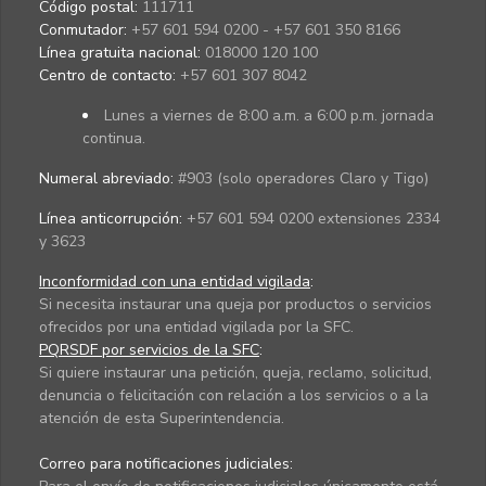
Código postal:
111711
Conmutador:
+57 601 594 0200 - +57 601 350 8166
Línea gratuita nacional:
018000 120 100
Centro de contacto:
+57 601 307 8042
Lunes a viernes de 8:00 a.m. a 6:00 p.m. jornada
continua.
Numeral abreviado:
#903 (solo operadores Claro y Tigo)
Línea anticorrupción:
+57 601 594 0200 extensiones 2334
y 3623
Inconformidad con una entidad vigilada
:
Si necesita instaurar una queja por productos o servicios
ofrecidos por una entidad vigilada por la SFC.
PQRSDF por servicios de la SFC
:
Si quiere instaurar una petición, queja, reclamo, solicitud,
denuncia o felicitación con relación a los servicios o a la
atención de esta Superintendencia.
Correo para notificaciones judiciales: