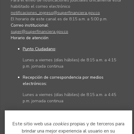
Para el envío de notificaciones judiciales únicamente está
habilitado el correo electrónico
notificaciones_ingreso@superfinanciera.gov.co
El horario de este canal es de 8:15 a.m. a 5:00 p.m.
Correo institucional:
super@superfinanciera.gov.co
Horario de atención
Punto Ciudadano
:
Lunes a viernes (días hábiles) de 8:15 a.m. a 4:15
p.m. jornada continua
Recepción de correspondencia por medios
electrónicos:
Lunes a viernes (días hábiles) de 8:15 a.m. a 4:45
p.m. jornada continua
Políticas
Mapa del sitio
Este sitio web usa
cookies
propias y de terceros para
brindar una mejor experiencia al usuario en su