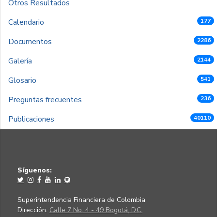
Otros Resultados
Calendario
177
Documentos
2286
Galería
2144
Glosario
541
Preguntas frecuentes
236
Publicaciones
40110
Síguenos:
Superintendencia Financiera de Colombia
Dirección:
Calle 7 No. 4 - 49 Bogotá, D.C.