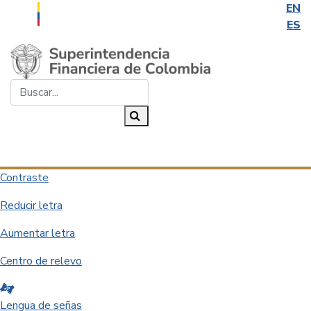
EN
ES
Saltar al contenido principal
Buscar...
Buscar
Desplegar navegación
Contraste
Reducir letra
Aumentar letra
Centro de relevo
Lengua de señas