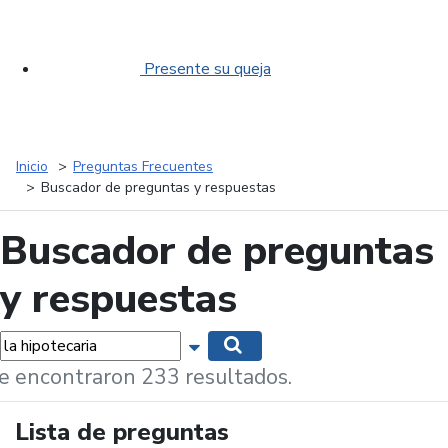
Presente su queja
Inicio
Preguntas Frecuentes
Buscador de preguntas y respuestas
Buscador de preguntas
y respuestas
labras...
Mostrar opciones de búsqueda
Buscar
e encontraron 233 resultados.
Lista de preguntas